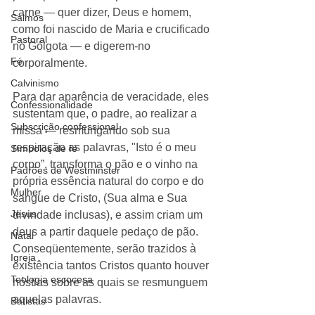
carne ― quer dizer, Deus e homem, 
Salmos
como foi nascido de Maria e crucificado 
Pastoral
no Gólgota — e digerem-no 
Fé
corporalmente. 
Calvinismo
Para dar aparência de veracidade, eles 
Confessionalidade
sustentam que, o padre, ao realizar a 
Subscrição confessional
missa — resmungando sob sua 
respiração as palavras, "Isto é o meu 
Símbolos de fé
corpo”, transforma o pão e o vinho na 
Padrões de Westminster
própria essência natural do corpo e do 
Mulher
sangue de Cristo, (Sua alma e Sua 
Jesus
divindade inclusas), e assim criam um 
deus a partir daquele pedaço de pão. 
Natal
Conseqüentemente, serão trazidos à 
Igreja
existência tantos Cristos quanto houver 
Teologia escocesa
hóstias sobre as quais se resmunguem 
aquelas palavras. 
Batistas