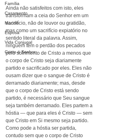
Família
Ainda não satisfeitos com isto, eles 
Casamento
transformam a ceia do Senhor em um 
Marido
sacrifício, não de louvor ou gratidão, 
mas como um sacrifício expiatório no 
Esposa
sentido literal da palavra. Assim, 
Vida Conjugal
ninguém tem o perdão dos pecados 
Cristo é Senhor
pelo sofrimento de Cristo a menos que 
o corpo de Cristo seja diariamente 
partido e sacrificado por eles. Eles não 
ousam dizer que o sangue de Cristo é 
derramado diariamente; mas, desde 
que o corpo de Cristo está sendo 
partido, é necessário que Seu sangue 
seja também derramado. Eles partem a 
hóstia — que para eles é Cristo ― sem 
que Cristo em Si mesmo seja partido. 
Como pode a hóstia ser partida, 
contudo sem que o corpo de Cristo 