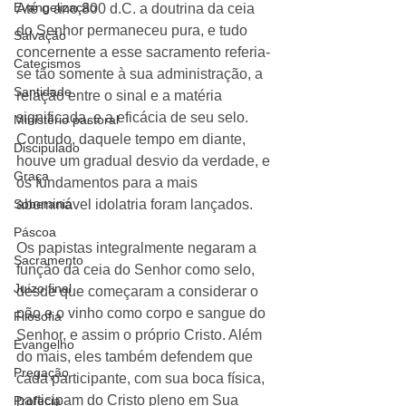
Evangelização
Até o ano 800 d.C. a doutrina da ceia 
do Senhor permaneceu pura, e tudo 
Salvação
concernente a esse sacramento referia-
Catecismos
se tão somente à sua administração, a 
Santidade
relação entre o sinal e a matéria 
significada, e a eficácia de seu selo. 
Ministério pastoral
Contudo, daquele tempo em diante, 
Discipulado
houve um gradual desvio da verdade, e 
Graça
os fundamentos para a mais 
Soberania
abominável idolatria foram lançados. 
Páscoa
Os papistas integralmente negaram a 
Sacramento
função da ceia do Senhor como selo, 
Juízo final
desde que começaram a considerar o 
pão e o vinho como corpo e sangue do 
Filosofia
Senhor, e assim o próprio Cristo. Além 
Evangelho
do mais, eles também defendem que 
Pregação
cada participante, com sua boca física, 
participam do Cristo pleno em Sua 
Profecia