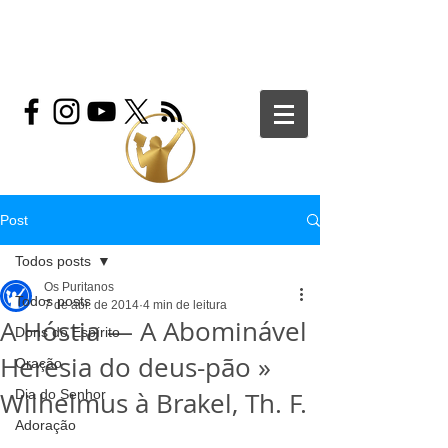
Post
Todos posts
Os Puritanos
Todos posts
7 de abr. de 2014
4 min de leitura
A Hóstia — A Abominável
Dons do Espírito
Heresia do deus-pão »
Oração
Wilhelmus à Brakel, Th. F.
Dia do Senhor
Adoração