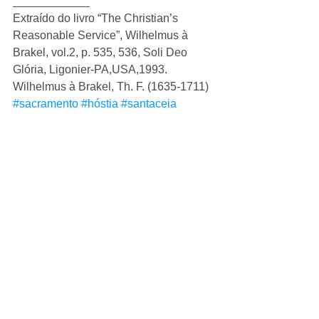
____________ 
Extraído do livro “The Christian’s 
Reasonable Service”, Wilhelmus à 
Brakel, vol.2, p. 535, 536, Soli Deo 
Glória, Ligonier-PA,USA,1993. 
Wilhelmus à Brakel, Th. F. (1635-1711)
#sacramento
#hóstia
#santaceia
#CeiadoSenhor
#ordenanças
#wilhelmusàbrakel
Ver tudo
Posts recentes