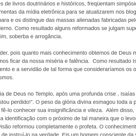
es de livros doutrinários e históricos, freqüentam simpós
ramentas da mídia eletrônica para se atualizarem nos blog
ra e os distingue das massas alienadas fabricadas pelo
erno. Como resultado alguns reformados se julgam supe
im, soberba e arrogância. 
der, pois quanto mais conhecimento obtemos de Deus m
os ficar da nossa miséria e falência.  Como resultado I
nto e a servidão de tal forma que consideraríamos os o
smos. 
ia de Deus no Templo, após uma profunda crise , Isaías
Estou perdido!”. O peso da glória divina esmagou toda a 
 fê-lo conhecer sua insignificância e vileza.  Além disso
a identificação com o próximo de tal maneira que o levou
 visão reformou completamente o profeta. O conhecimen
 de instruí-lo na verdade. Eis um homem consciente da 