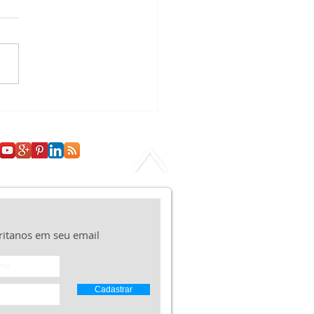
tor da Salvação Eterna:
erfeiçoamento de
to Através do
imento
ritanos em seu email
Cadastrar