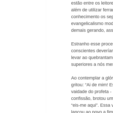
estão entre os leitor
além de utilizar fer
conhecimento os sepa
evangelicalismo mod
demais gerando, ass
Estranho esse proce
conscientes deveríam
levar ao quebrantame
superiores a nós me
Ao contemplar a glór
gritou: “Ai de mim! 
vaidade do profeta - 
confissão, brotou um
“eis-me aqui”. Essa
lançou ao povo a fim