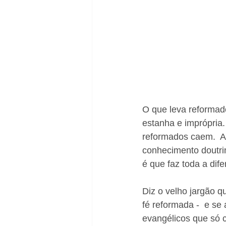
Natal
O que leva reformad
estanha e imprópria.
reformados caem.  A 
conhecimento doutrin
é que faz toda a dife
Diz o velho jargão q
fé reformada -  e se
evangélicos que só 