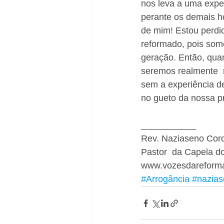
nos leva a uma expe
perante os demais h
de mim! Estou perdi
reformado, pois som
geração. Então, quan
seremos realmente  
sem a experiência d
no gueto da nossa pr
___________ 
Rev. Naziaseno Cord
Pastor  da Capela do
www.vozesdareforma
#Arrogância
#nazia