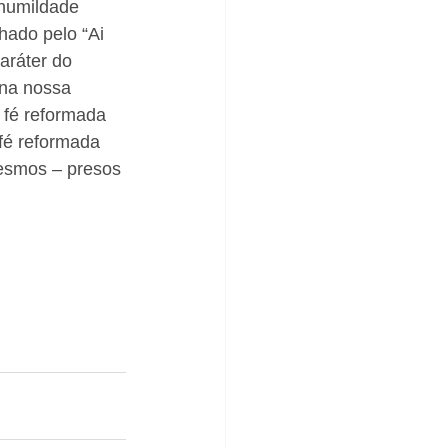
 humildade 
hado pelo “Ai 
aráter do 
na nossa 
 fé reformada 
fé reformada 
esmos – presos 