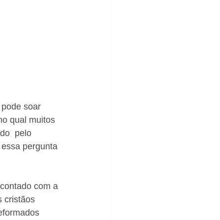
pode soar  
no qual muitos  
do  pelo 
 essa pergunta 
 contado com a 
 cristãos 
reformados 