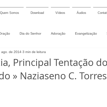
Quem Somos
Download
Vídeos
Áudios
Contat
Oração
Dia do Senhor
Adoração
Evangelização
 ago. de 2014
3 min de leitura
Discipulado
Graça
Soberania
Páscoa
Sac
ia, Principal Tentação d
o » Naziaseno C. Torres
gação
Profecia
Salmos
Pastoral
Fé
Calvin
 confessional
Símbolos de fé
Padrões de Westminster