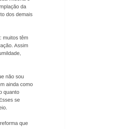
mplação da 
nto dos demais 
: muitos têm 
ração. Assim 
umildade, 
 
ue não sou 
em ainda como 
o quanto 
Esses se 
io. 
 reforma que 