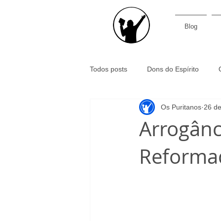
Blog
Todos posts
Dons do Espírito
Os Puritanos
26 de
Santidade
Ministério pastoral
Arrogânc
Reformad
Filosofia
Evangelho
Pre
Confessionalidade
Subscrição