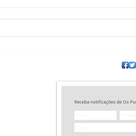
O Risco da Estagnação
O Au
Espiritual: O Chamado ao
O Ap
Amadurecimento e ao
Cris
Discernimento Teológico
Sofr
stério sem
e 25 anos
s
ática das
 a fé
uritanos"
Receba notificações de Os Pu
logia tem
aos
s como a
 seus
icos
a
 Três