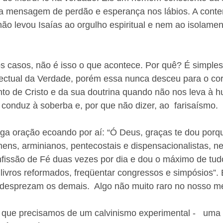
 mensagem de perdão e esperança nos lábios. A conte
ão levou Isaías ao orgulho espiritual e nem ao isolame
s casos, não é isso o que acontece. Por quê? É simples
ectual da Verdade, porém essa nunca desceu para o co
to de Cristo e da sua doutrina quando não nos leva à h
 conduz à soberba e, por que não dizer, ao  farisaísmo.  
iga oração ecoando por aí: “Ó Deus, graças te dou porq
ns, arminianos, pentecostais e dispensacionalistas, n
onfissão de Fé duas vezes por dia e dou o máximo de tud
ivros reformados, freqüentar congressos e simpósios”. 
 desprezam os demais.  Algo não muito raro no nosso me
 que precisamos de um calvinismo experimental -   uma