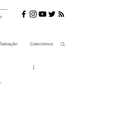
o
Salvação
Catecismos
ramento
Juízo final
o
ismo
Mulher
Jesus