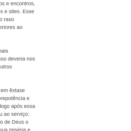
ios e encontros, 
s e sites. Esse 
 raso  
riores ao 
ais 
sso deveria nos 
utros 
 em êxtase 
prepotência e 
, logo após essa 
 ao serviço: 
to de Deus o 
sua miséria e 