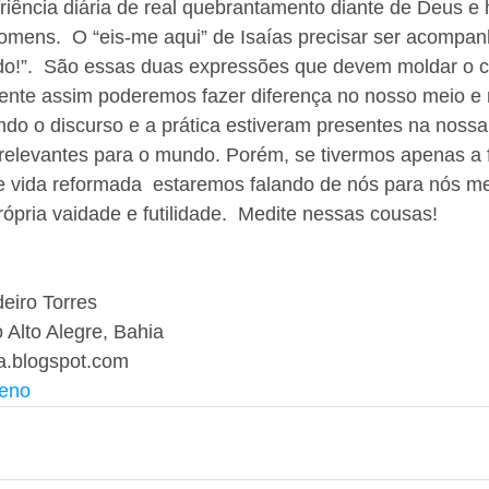
riência diária de real quebrantamento diante de Deus e
omens.  O “eis-me aqui” de Isaías precisar ser acompan
do!”.  São essas duas expressões que devem moldar o c
ente assim poderemos fazer diferença no nosso meio e 
do o discurso e a prática estiveram presentes na nossa
relevantes para o mundo. Porém, se tivermos apenas a 
e vida reformada  estaremos falando de nós para nós m
ópria vaidade e futilidade.  Medite nessas cousas! 
eiro Torres 
 Alto Alegre, Bahia 
.blogspot.com
seno