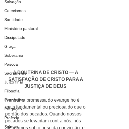
Salvação
Catecismos
Santidade
Ministério pastoral
Discipulado
Graça
Soberania
Páscoa
 ​​ 
A DOUTRINA DE CRISTO — A 
Sacramento
SATISFAÇÃO DE CRISTO PARA A 
Juízo final
JUSTIÇA DE DEUS
Filosofia
Nenhuma promessa do evangelho é 
Evangelho
mais fundamental ou preciosa do que o 
Pregação
perdão dos pecados. Quando nossos 
Profecia
pecados se levantam contra nós, nós 
Salmos
afundamos sob o peso da convicção, e 