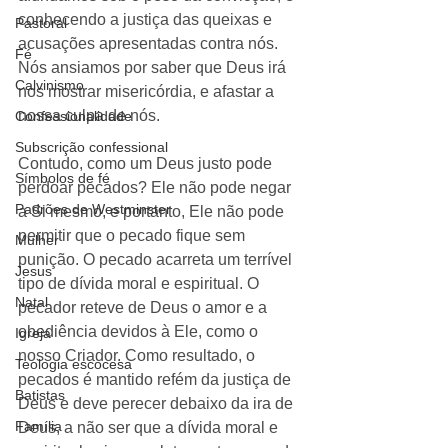
conhecendo a justiça das queixas e 
Pastoral
acusações apresentadas contra nós. 
Fé
Nós ansiamos por saber que Deus irá 
Calvinismo
nos mostrar misericórdia, e afastar a 
nossa culpa de nós. 
Confessionalidade
Subscrição confessional
Contudo, como um Deus justo pode 
Símbolos de fé
perdoar pecados? Ele não pode negar 
Padrões de Westminster
a Si mesmo, e portanto, Ele não pode 
permitir que o pecado fique sem 
Mulher
punição. O pecado acarreta um terrível 
Jesus
tipo de dívida moral e espiritual. O 
Natal
pecador reteve de Deus o amor e a 
obediência devidos à Ele, como o 
Igreja
nosso Criador. Como resultado, o 
Teologia escocesa
pecados é mantido refém da justiça de 
Batistas
Deus e deve perecer debaixo da ira de 
Família
Deus, a não ser que a dívida moral e 