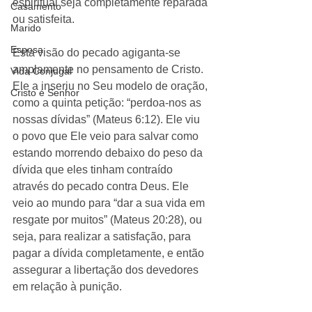
espiritual seja completamente reparada 
Casamento
ou satisfeita. 
Marido
Esposa
Esta visão do pecado agiganta-se 
amplamente no pensamento de Cristo. 
Vida Conjugal
Ele a inseriu no Seu modelo de oração, 
Cristo é Senhor
como a quinta petição: “perdoa-nos as 
nossas dívidas” (Mateus 6:12). Ele viu 
o povo que Ele veio para salvar como 
estando morrendo debaixo do peso da 
dívida que eles tinham contraído 
através do pecado contra Deus. Ele 
veio ao mundo para “dar a sua vida em 
resgate por muitos” (Mateus 20:28), ou 
seja, para realizar a satisfação, para 
pagar a dívida completamente, e então 
assegurar a libertação dos devedores 
em relação à punição. 