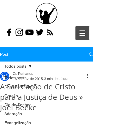
Post
Todos posts
Os Puritanos
Todos posts
16 de nov. de 2015
3 min de leitura
A Satisfação de Cristo
Dons do Espírito
para a Justiça de Deus »
Oração
Joel Beeke
Dia do Senhor
Adoração
Evangelização