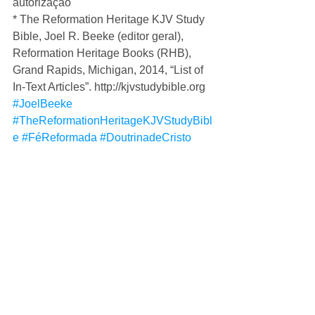
autorização 
* The Reformation Heritage KJV Study 
Bible, Joel R. Beeke (editor geral), 
Reformation Heritage Books (RHB), 
Grand Rapids, Michigan, 2014, “List of 
In-Text Articles”. http://kjvstudybible.org
#JoelBeeke
#TheReformationHeritageKJVStudyBibl
e
#FéReformada
#DoutrinadeCristo
#GrandesDoutrinasdaFéCristãReforma
da
#SatisfaçãodeCristo
#JustiçadeDeus
Ver tudo
Posts recentes