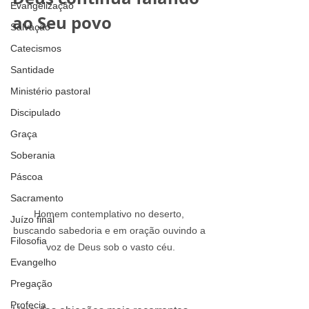
Evangelização
ao Seu povo
Salvação
A Palavra Final de Deus: 
Catecismos
Como Cristo Fala à Sua Igreja 
Santidade
Hoje
Ministério pastoral
Discipulado
Graça
Soberania
Páscoa
Sacramento
Homem contemplativo no deserto, 
Juízo final
buscando sabedoria e em oração ouvindo a 
Filosofia
voz de Deus sob o vasto céu.
Evangelho
A Palavra Final de Deus: Como Cristo 
Pregação
Fala à Sua Igreja Hoje
Profecia