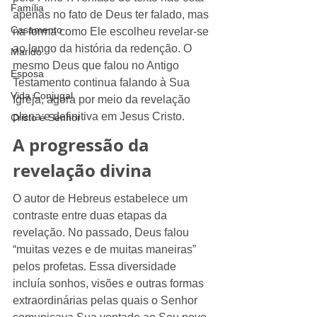
Família
apenas no fato de Deus ter falado, mas 
Casamento
na forma como Ele escolheu revelar-se 
ao longo da história da redenção. O 
Marido
mesmo Deus que falou no Antigo 
Esposa
Testamento continua falando à Sua 
Vida Conjugal
Igreja, agora por meio da revelação 
plena e definitiva em Jesus Cristo.
Cristo é Senhor
A progressão da 
revelação divina
O autor de Hebreus estabelece um 
contraste entre duas etapas da 
revelação. No passado, Deus falou 
“muitas vezes e de muitas maneiras” 
pelos profetas. Essa diversidade 
incluía sonhos, visões e outras formas 
extraordinárias pelas quais o Senhor 