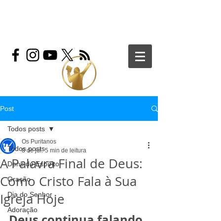
Post
Todos posts
Os Puritanos
Todos posts
8 de jul.
5 min de leitura
A Palavra Final de Deus:
Dons do Espírito
Como Cristo Fala à Sua
Oração
Igreja Hoje
Dia do Senhor
Adoração
Deus continua falando 