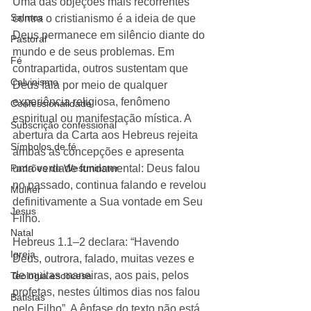
Uma das objeções mais recorrentes 
Salmos
contra o cristianismo é a ideia de que 
Deus permanece em silêncio diante do 
Pastoral
mundo e de seus problemas. Em 
Fé
contrapartida, outros sustentam que 
Calvinismo
Deus fala por meio de qualquer 
experiência religiosa, fenômeno 
Confessionalidade
espiritual ou manifestação mística. A 
Subscrição confessional
abertura da Carta aos Hebreus rejeita 
Símbolos de fé
ambas as concepções e apresenta 
Padrões de Westminster
uma verdade fundamental: Deus falou 
no passado, continua falando e revelou 
Mulher
definitivamente a Sua vontade em Seu 
Jesus
Filho.
Natal
Hebreus 1.1–2 declara: “Havendo 
Igreja
Deus, outrora, falado, muitas vezes e 
de muitas maneiras, aos pais, pelos 
Teologia escocesa
profetas, nestes últimos dias nos falou 
Batistas
pelo Filho”. A ênfase do texto não está 