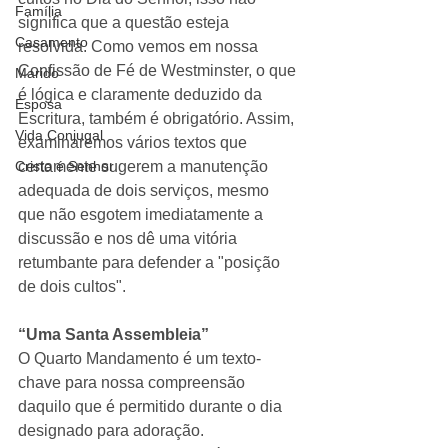
Família
significa que a questão esteja 
Casamento
resolvida. Como vemos em nossa 
Confissão de Fé de Westminster, o que 
Marido
é lógica e claramente deduzido da 
Esposa
Escritura, também é obrigatório. Assim, 
Vida Conjugal
examinaremos vários textos que 
Cristo é Senhor
certamente sugerem a manutenção 
adequada de dois serviços, mesmo 
que não esgotem imediatamente a 
discussão e nos dê uma vitória 
retumbante para defender a "posição 
de dois cultos". 
“Uma Santa Assembleia”
O Quarto Mandamento é um texto-
chave para nossa compreensão 
daquilo que é permitido durante o dia 
designado para adoração. 