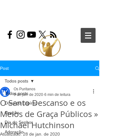
Post
Todos posts
Os Puritanos
Todos posts
9 de jan. de 2020
6 min de leitura
O Santo Descanso e os
Dons do Espírito
Meios de Graça Públicos »
Oração
Michael Hutchinson
Dia do Senhor
Adoração
Atualizado:
28 de jan. de 2020