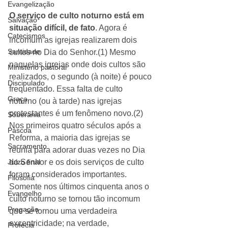
Evangelização
O serviço de culto noturno está em 
Salvação
situação difícil, de fato
. Agora é 
Catecismos
incomum as igrejas realizarem dois 
Santidade
cultos no Dia do Senhor.(1) Mesmo 
naquelas igrejas onde dois cultos são 
Ministério pastoral
realizados, o segundo (à noite) é pouco 
Discipulado
frequentado. Essa falta de culto 
Graça
noturno (ou à tarde) nas igrejas 
protestantes é um fenômeno novo.(2) 
Soberania
Nos primeiros quatro séculos após a 
Páscoa
Reforma, a maioria das igrejas se 
Sacramento
reunia para adorar duas vezes no Dia 
Juízo final
do Senhor e os dois serviços de culto 
foram considerados importantes. 
Filosofia
Somente nos últimos cinquenta anos o 
Evangelho
culto noturno se tornou tão incomum 
Pregação
que se tornou uma verdadeira 
excentricidade; na verdade, 
Profecia