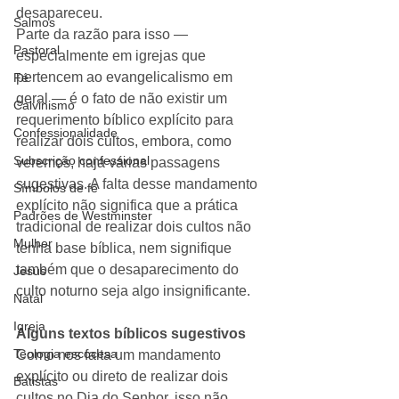
desapareceu.
Salmos
Parte da razão para isso — 
Pastoral
especialmente em igrejas que 
pertencem ao evangelicalismo em 
Fé
geral — é o fato de não existir um 
Calvinismo
requerimento bíblico explícito para 
Confessionalidade
realizar dois cultos, embora, como 
Subscrição confessional
veremos, haja várias passagens 
sugestivas. A falta desse mandamento 
Símbolos de fé
explícito não significa que a prática 
Padrões de Westminster
tradicional de realizar dois cultos não 
Mulher
tenha base bíblica, nem signifique 
também que o desaparecimento do 
Jesus
culto noturno seja algo insignificante.
Natal
Igreja
Alguns textos bíblicos sugestivos
Teologia escocesa
Como nos falta um mandamento 
explícito ou direto de realizar dois 
Batistas
cultos no Dia do Senhor, isso não 