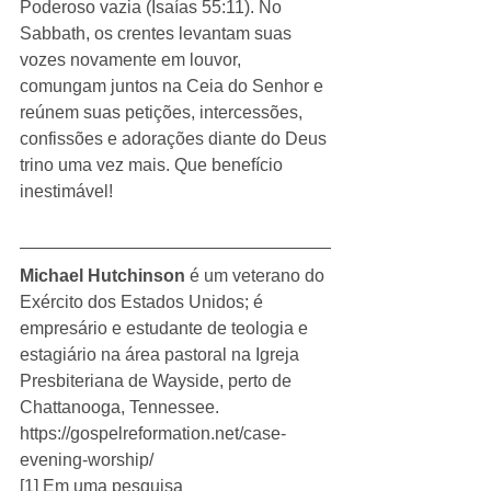
Poderoso vazia (Isaías 55:11). No 
Sabbath, os crentes levantam suas 
vozes novamente em louvor, 
comungam juntos na Ceia do Senhor e 
reúnem suas petições, intercessões, 
confissões e adorações diante do Deus 
trino uma vez mais. Que benefício 
inestimável!
Michael Hutchinson
 é um veterano do 
Exército dos Estados Unidos; é 
empresário e estudante de teologia e 
estagiário na área pastoral na Igreja 
Presbiteriana de Wayside, perto de 
Chattanooga, Tennessee.
https://gospelreformation.net/case-
evening-worship/
[1] Em uma pesquisa 