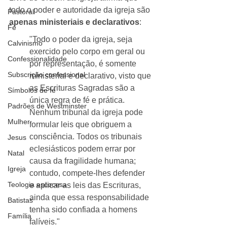
todo o poder e autoridade da igreja são 
Pastoral
apenas ministeriais e declarativos
:
Fé
"Todo o poder da igreja, seja 
Calvinismo
exercido pelo corpo em geral ou 
Confessionalidade
por representação, é somente 
Subscrição confessional
ministerial e declarativo, visto que 
as Escrituras Sagradas são a 
Símbolos de fé
única regra de fé e prática. 
Padrões de Westminster
Nenhum tribunal da igreja pode 
Mulher
formular leis que obriguem a 
consciência. Todos os tribunais 
Jesus
eclesiásticos podem errar por 
Natal
causa da fragilidade humana; 
Igreja
contudo, compete-lhes defender 
Teologia escocesa
e aplicar as leis das Escrituras, 
ainda que essa responsabilidade 
Batistas
tenha sido confiada a homens 
Família
falíveis."