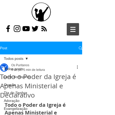
Post
Todos posts
Os Puritanos
Todos posts
6 de jul.
5 min de leitura
Todo o Poder da Igreja é
Dons do Espírito
Apenas Ministerial e
Oração
Declarativo
Dia do Senhor
Adoração
Todo o Poder da Igreja é 
Evangelização
Apenas Ministerial e 