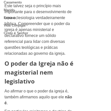
Casamento
Este talvez seja o princípio mais 
Marido
importante para o desenvolvimento de 
uma eclesiologia verdadeiramente 
Esposa
bíblica. Compreender que o poder da 
Vida Conjugal
igreja é apenas ministerial e 
Cristo é Senhor
declarativo fornece um sólido 
referencial para lidar com diversas 
questões teológicas e práticas 
relacionadas ao governo da igreja.
O poder da Igreja não é 
magisterial nem 
legislativo
Ao afirmar o que o poder da igreja é, 
também afirmamos aquilo que ele 
não 
é
.