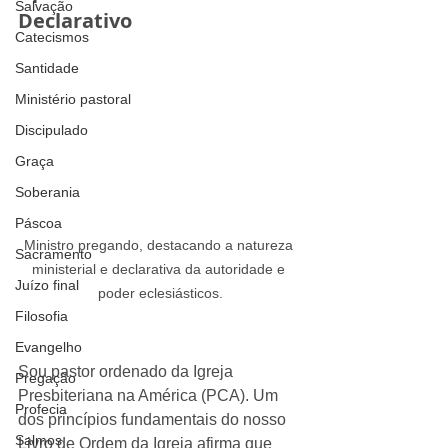
Salvação
Declarativo
Catecismos
Santidade
Ministério pastoral
Discipulado
Graça
Soberania
Páscoa
Ministro pregando, destacando a natureza 
Sacramento
ministerial e declarativa da autoridade e 
Juízo final
poder eclesiásticos.
Filosofia
Evangelho
Sou pastor ordenado da Igreja 
Pregação
Presbiteriana na América (PCA). Um 
Profecia
dos princípios fundamentais do nosso 
Salmos
Livro de Ordem da Igreja afirma que 