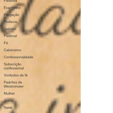
Filosofia
Evangelho
Pregação
Profecia
Salmos
Pastoral
Fé
Calvinismo
Confessionalidade
Subscrição
confessional
Símbolos de fé
Padrões de
Westminster
Mulher
Jesus
Natal