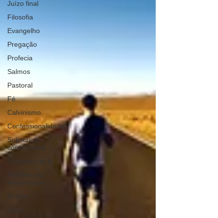
Juízo final
Filosofia
Evangelho
Pregação
Profecia
Salmos
Pastoral
Fé
Calvinismo
Confessionalidade
Subscrição
confessional
Símbolos de fé
Padrões de
Westminster
Mulher
Jesus