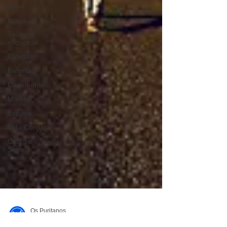
Natal
Igreja
Teologia
escocesa
Batistas
Família
Casamento
Marido
Esposa
Vida Conjugal
Cristo é
Senhor
Os Puritanos