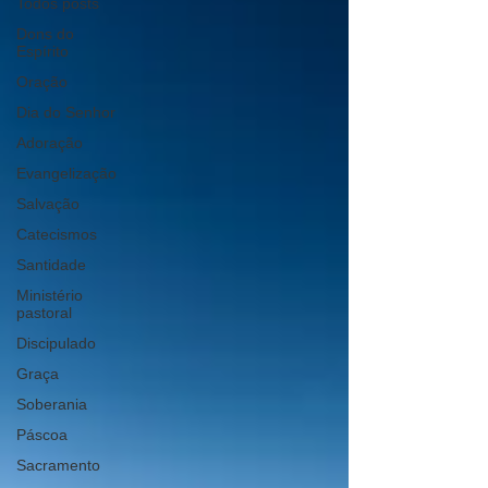
Todos posts
Dons do
Espírito
Oração
Dia do Senhor
Adoração
Evangelização
Salvação
Catecismos
Santidade
Ministério
pastoral
Discipulado
Graça
Soberania
Páscoa
Sacramento