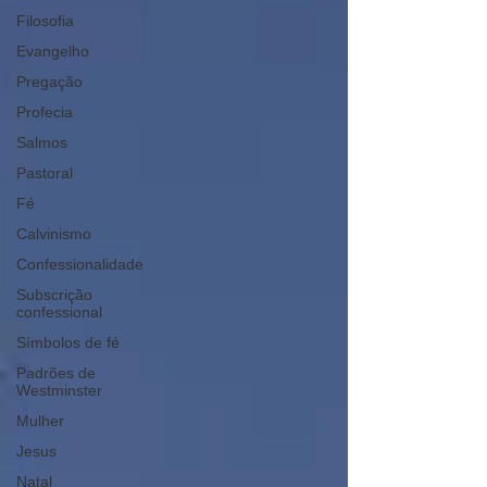
Filosofia
Evangelho
Pregação
Profecia
Salmos
Pastoral
Fé
Calvinismo
Confessionalidade
Subscrição
confessional
Símbolos de fé
Padrões de
Westminster
Mulher
Jesus
Natal