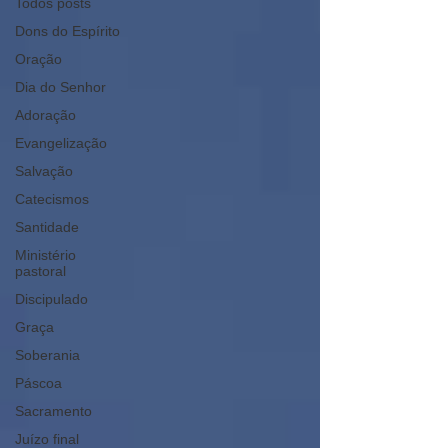
Todos posts
Dons do Espírito
Oração
Dia do Senhor
Adoração
Evangelização
Salvação
Catecismos
Santidade
Ministério
pastoral
Discipulado
Graça
Soberania
Páscoa
Sacramento
Juízo final