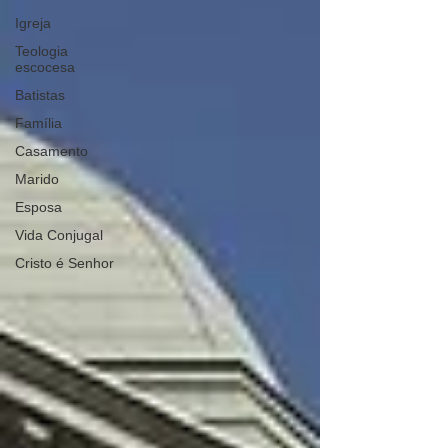
Igreja
Teologia
escocesa
Batistas
Família
Casamento
Marido
Esposa
Vida Conjugal
Cristo é Senhor