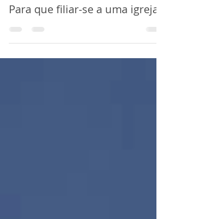
Os Puritanos
20 de jan. de 2023
5 min de leitura
Para que filiar-se a uma igreja?