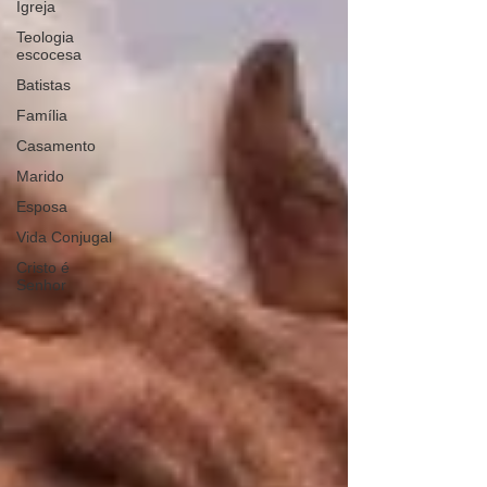
Igreja
Teologia
escocesa
Batistas
Família
Casamento
Marido
Esposa
Vida Conjugal
Cristo é
Senhor