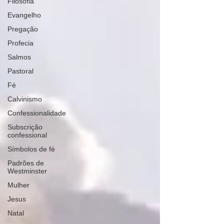
Filosofia
Evangelho
Pregação
Profecia
Salmos
Pastoral
Fé
Calvinismo
Confessionalidade
Subscrição
confessional
Símbolos de fé
Padrões de
Westminster
Mulher
Jesus
Natal