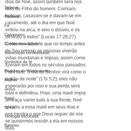
dias de Noé, assim também será nos 
Salmos
dias do Filho do homem. Comiam, 
bebiam, casavam-se e davam-se em 
Pastoral
casamento, até o dia em que Noé 
Fé
entrou na arca, e veio o dilúvio, e os 
Calvinismo
destruiu a todos” (Lucas 17:26,27). 
Confessionalidade
Cristo nos adverte que no tempo antes 
de Seu retorno as pessoas viverão 
Subscrição confessional
vidas mundanas e ímpias, assim como 
Símbolos de fé
fizeram em todos os séculos passados. 
Padrões de Westminster
Para tais, “o dia do Senhor virá como o 
ladrão de noite” (1Ts 5:2); eles não 
Mulher
esperarão por isso e sua perda será 
Jesus
total e definitiva. Hoje, uma maré ímpia 
Natal
ameaça varrer tudo à sua frente. Noé 
resistiu a essa maré em seus dias e 
Igreja
nos mostra o que Deus requer de nós 
Teologia escocesa
se quisermos resistir a ela em nossos 
Batistas
dias. 