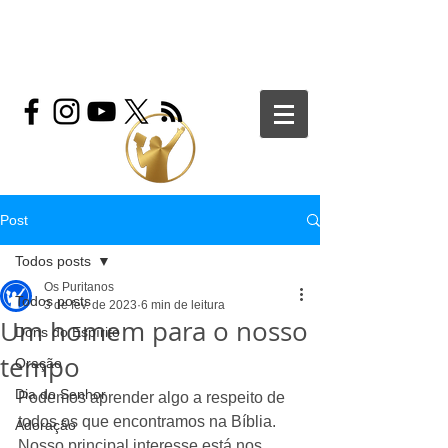
Post
Todos posts
Os Puritanos
Todos posts
3 de fev. de 2023
6 min de leitura
Um homem para o nosso
Dons do Espírito
tempo
Oração
Dia do Senhor
Podemos aprender algo a respeito de 
todos os que encontramos na Bíblia. 
Adoração
Nosso principal interesse está nos 