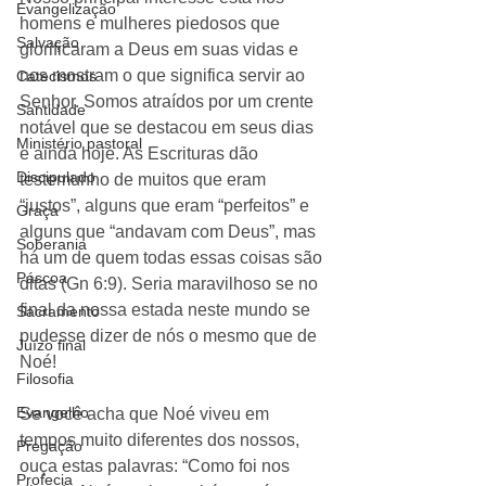
Evangelização
homens e mulheres piedosos que 
Salvação
glorificaram a Deus em suas vidas e 
nos mostram o que significa servir ao 
Catecismos
Senhor. Somos atraídos por um crente 
Santidade
notável que se destacou em seus dias 
Ministério pastoral
e ainda hoje. As Escrituras dão 
Discipulado
testemunho de muitos que eram 
“justos”, alguns que eram “perfeitos” e 
Graça
alguns que “andavam com Deus”, mas 
Soberania
há um de quem todas essas coisas são 
Páscoa
ditas (Gn 6:9). Seria maravilhoso se no 
final da nossa estada neste mundo se 
Sacramento
pudesse dizer de nós o mesmo que de 
Juízo final
Noé! 
Filosofia
Evangelho
Se você acha que Noé viveu em 
tempos muito diferentes dos nossos, 
Pregação
ouça estas palavras: “Como foi nos 
Profecia