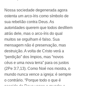
Nossa sociedade degenerada agora 
ostenta um arco-íris como símbolo de 
sua rebelião contra Deus. As 
autoridades querem que todos desfilem 
atrás dele, mas o arco-íris do qual 
muitos se orgulham é falso. Sua 
mensagem não é preservação, mas 
destruição. A volta de Cristo verá a 
“perdição” dos ímpios, mas “novos 
céus e uma nova terra” para os justos 
(2Pe 3:7,13). Como Noé nos mostra, o 
mundo nunca vence a igreja: é sempre 
o contrário. “Porque todo o que é 
nascido de Deus vence o mundo; e 
esta é a vitória que vence o mundo: a 
nossa fé” (1Jo 5:4).