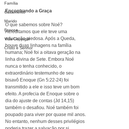
Família
Encontrando a Graça
Casamento
Marido
O que sabemos sobre Noé? 
Esposa
Acreditamos que ele teve uma 
educação piedosa. Após a Queda, 
Vida Conjugal
houve duas linhagens na família 
Cristo é Senhor
humana; Noé foi a oitava geração na 
linha divina de Sete. Embora Noé 
nunca o tenha conhecido, o 
extraordinário testemunho de seu 
bisavô Enoque (Gn 5:22-24) foi 
transmitido a ele e isso teve um bom 
efeito. A profecia de Enoque sobre o 
dia do ajuste de contas (Jd 14,15) 
também o desafiou. Noé também foi 
poupado para viver por quase mil anos. 
No entanto, nenhum desses privilégios 
poderia trazer a salvação por si 