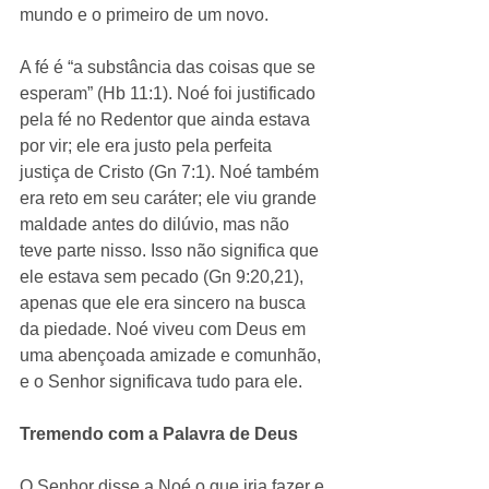
mundo e o primeiro de um novo.
A fé é “a substância das coisas que se 
esperam” (Hb 11:1). Noé foi justificado 
pela fé no Redentor que ainda estava 
por vir; ele era justo pela perfeita 
justiça de Cristo (Gn 7:1). Noé também 
era reto em seu caráter; ele viu grande 
maldade antes do dilúvio, mas não 
teve parte nisso. Isso não significa que 
ele estava sem pecado (Gn 9:20,21), 
apenas que ele era sincero na busca 
da piedade. Noé viveu com Deus em 
uma abençoada amizade e comunhão, 
e o Senhor significava tudo para ele.
Tremendo com a Palavra de Deus
O Senhor disse a Noé o que iria fazer e 