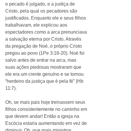
o pecado é julgado, e a justiça de 
Cristo, pela qual os pecadores são 
justificados. Enquanto ele e seus filhos 
trabalhavam, ele explicou aos 
espectadores como a arca prenunciava 
a salvação eterna por Cristo. Através 
da pregação de Noé, o próprio Cristo 
pregou ao povo (1Pe 3:18-20). Noé foi 
salvo antes de entrar na arca, mas 
suas ações piedosas mostraram que 
ele era um crente genuíno e se tornou 
“herdeiro da justiça que é pela fé” (Hb 
11:7).
Oh, se mais pais hoje treinassem seus 
filhos consistentemente no caminho em 
que devem andar! Então a igreja na 
Escócia estaria aumentando em vez de 
diminuir. Oh, que mais ministros 