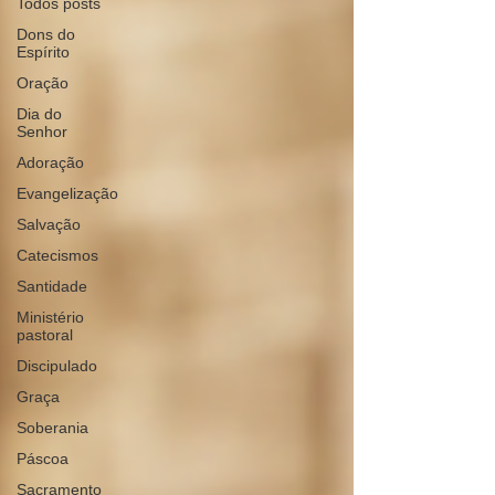
Todos posts
Dons do
Espírito
Oração
Dia do
Senhor
Adoração
Evangelização
Salvação
Catecismos
Santidade
Ministério
pastoral
Discipulado
Graça
Soberania
Páscoa
Sacramento