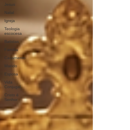
Jesus
Natal
Igreja
Teologia
escocesa
Batistas
Família
Casamento
Marido
Esposa
Vida
Conjugal
Cristo é
Senhor