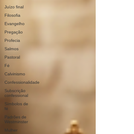
Juízo final
Filosofia
Evangelho
Pregação
Profecia
Salmos
Pastoral
Fé
Calvinismo
Confessionalidade
Subscrição
confessional
Símbolos de
fé
Padrões de
Westminster
Mulher