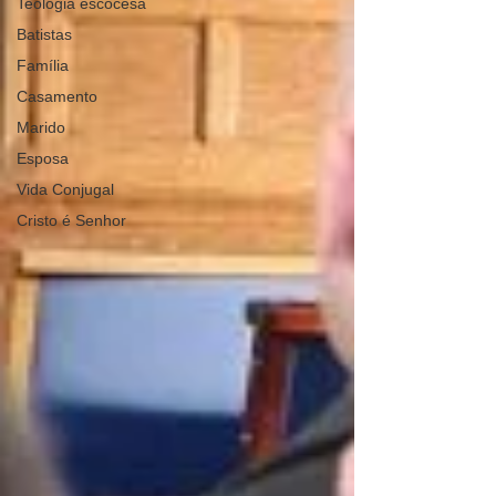
Teologia escocesa
Batistas
Família
Casamento
Marido
Esposa
Vida Conjugal
Cristo é Senhor