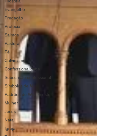
Filosofia
Evangelho
Pregação
Profecia
Salmos
Pastoral
Fé
Calvinismo
Confessionalidade
Subscrição confessional
Símbolos de fé
Padrões de Westminster
Mulher
Jesus
Natal
Igreja