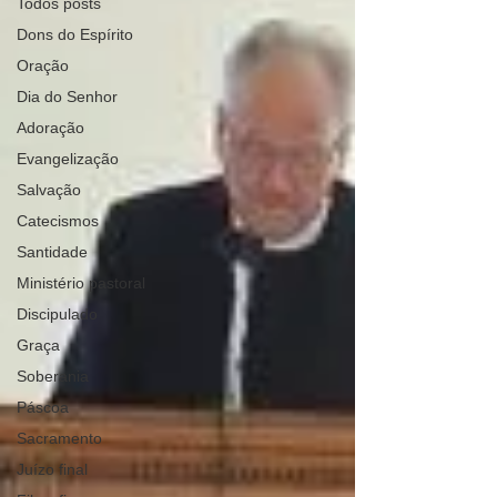
Todos posts
Dons do Espírito
Oração
Dia do Senhor
Adoração
Evangelização
Salvação
Catecismos
Santidade
Ministério pastoral
Discipulado
Graça
Soberania
Páscoa
Sacramento
Juízo final