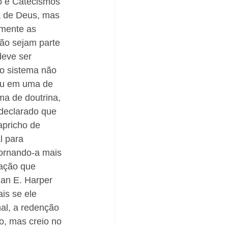
o e Catecismos 
ra de Deus, mas 
mente as 
ão sejam parte 
deve ser 
 o sistema não 
ou em uma de 
ma de doutrina, 
 declarado que 
apricho de 
l para 
tornando-a mais 
uação que 
man E. Harper 
is se ele 
nal, a redenção 
o, mas creio no 