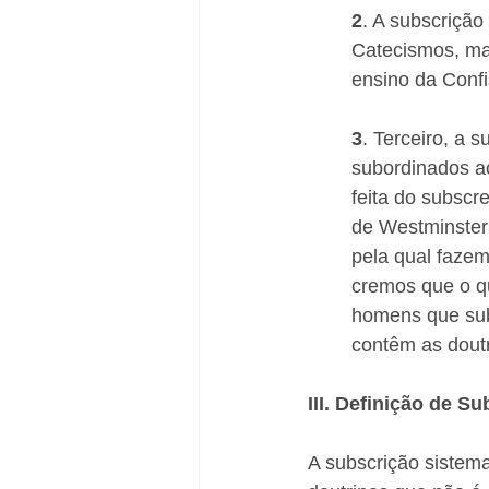
2
. A subscrição
Catecismos, ma
ensino da Conf
3
. Terceiro, a
subordinados ao
feita do subsc
de Westminster 
pela qual fazem
cremos que o qu
homens que sub
contêm as doutr
III. Definição de S
A subscrição sistem