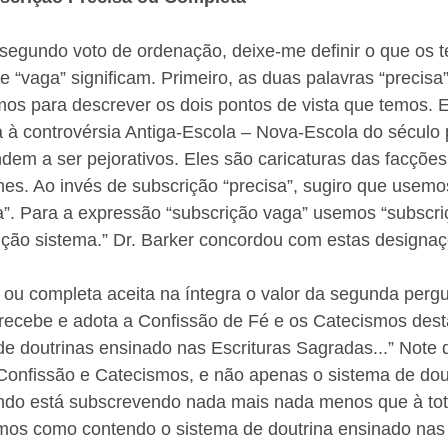
segundo voto de ordenação, deixe-me definir o que os 
e “vaga” significam. Primeiro, as duas palavras “precisa
os para descrever os dois pontos de vista que temos. E
a à controvérsia Antiga-Escola – Nova-Escola do século
em a ser pejorativos. Eles são caricaturas das facções
es. Ao invés de subscrição “precisa”, sugiro que usemo
a”. Para a expressão “subscrição vaga” usemos “subscri
rição sistema.” Dr. Barker concordou com estas designaç
 ou completa aceita na íntegra o valor da segunda pergu
recebe e adota a Confissão de Fé e os Catecismos desta
e doutrinas ensinado nas Escrituras Sagradas...” Note 
Confissão e Catecismos, e não apenas o sistema de dout
ndo está subscrevendo nada mais nada menos que à tot
mos como contendo o sistema de doutrina ensinado nas 