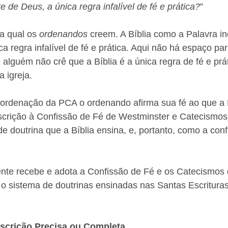
e de Deus, a única regra infalível de fé e prática?
”
a qual os 
ordenandos 
creem. A Bíblia como a Palavra in
a regra infalível de fé e prática. Aqui não há espaço pa
 alguém não crê que a Bíblia é a única regra de fé e prá
a igreja.
ordenação da PCA o ordenando afirma sua fé ao que a B
scrição à Confissão de Fé de Westminster e Catecismo
e doutrina que a Bíblia ensina, e, portanto, como a conf
te recebe e adota a Confissão de Fé e os Catecismos d
o sistema de doutrinas ensinadas nas Santas Escritura
ubscrição Precisa ou Completa