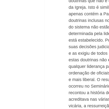
doutrinas que não é 
da Igreja. Isto é sim
apenas contém a Pal
doutrinas inclusas n
do sistema não estão
determinada pela lid
está estabelecido. 
suas decisões judici
e as exigiu de todos
estas doutrinas não 
qualquer liderança pa
ordenação de oficia
e mais liberal. O res
ocorreu no Seminário
recontou a história 
acreditava nas vária
vicária, a ressurrei