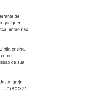
errante de 
ra qualquer 
tica, então não 
íblia ensina. 
s como 
issão de sua 
esta Igreja, 
s; …” (BCO 21-