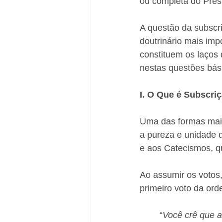
ou completa do Presb
A questão da subscri
doutrinário mais imp
constituem os laços
nestas questões bás
I. O Que é Subscri
Uma das formas mais
a pureza e unidade d
e aos Catecismos, 
Ao assumir os votos
primeiro voto da ord
“
Você crê que a