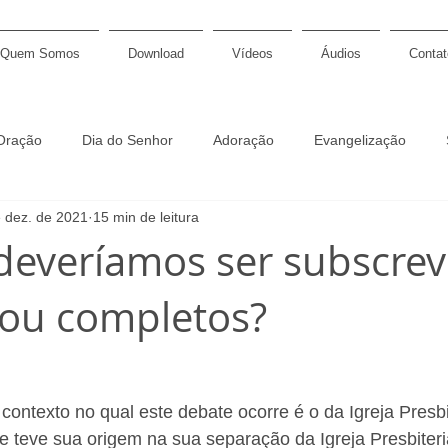
Quem Somos
Download
Vídeos
Áudios
Contat
Oração
Dia do Senhor
Adoração
Evangelização
 dez. de 2021
15 min de leitura
Discipulado
Graça
Soberania
Páscoa
Sac
deveríamos ser subscre
 ou completos?
gação
Profecia
Salmos
Pastoral
Fé
Calvin
 confessional
Símbolos de fé
Padrões de Westminster
contexto no qual este debate ocorre é o da Igreja Presbi
 teve sua origem na sua separação da Igreja Presbiteri