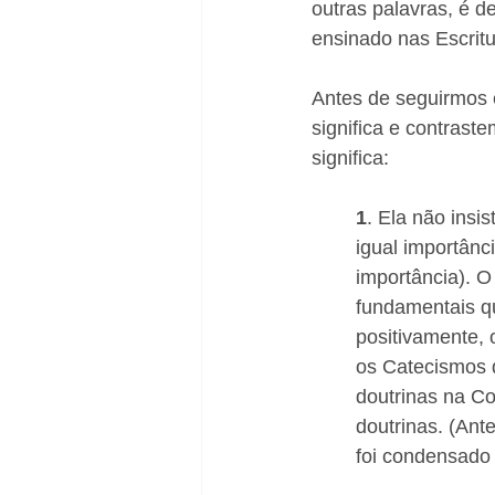
outras palavras, é d
ensinado nas Escrit
Antes de seguirmos 
significa e contrast
significa:
1
. Ela não ins
igual importânc
importância). 
fundamentais qu
positivamente, 
os Catecismos d
doutrinas na Co
doutrinas. (Ante
foi condensado 