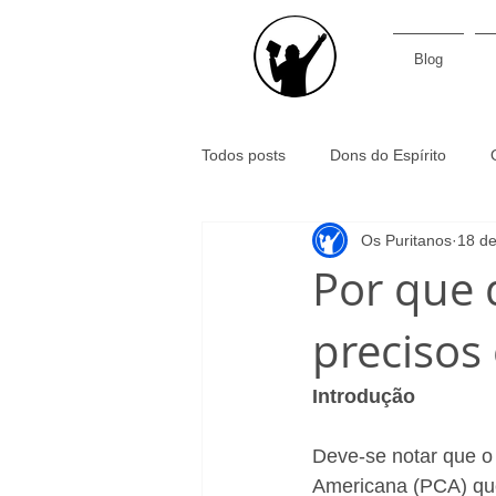
Blog
Todos posts
Dons do Espírito
Os Puritanos
18 de
Santidade
Ministério pastoral
Por que 
precisos
Filosofia
Evangelho
Pre
Introdução
Confessionalidade
Subscrição
Deve-se notar que o 
Americana (PCA) que