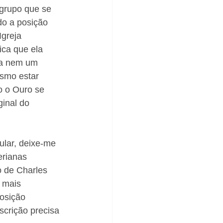
grupo que se 
do a posição 
Igreja 
ica que ela 
ra nem um 
smo estar 
 o Ouro se 
inal do 
ular, deixe-me 
erianas 
 de Charles 
 mais 
osição 
scrição precisa 