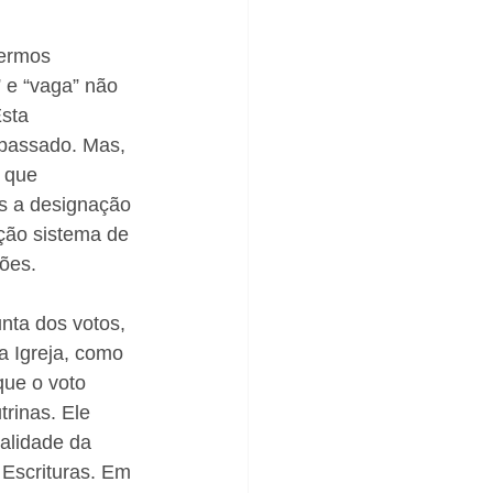
termos 
” e “vaga” não 
sta 
 passado. Mas, 
 que 
s a designação 
ção sistema de 
ões. 
nta dos votos, 
 Igreja, como 
que o voto 
rinas. Ele 
alidade da 
Escrituras. Em 