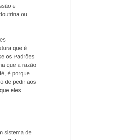
ssão e 
outrina ou 
es 
tura que é 
se os Padrões 
ma que a razão 
fé, é porque 
to de pedir aos 
que eles 
m sistema de 