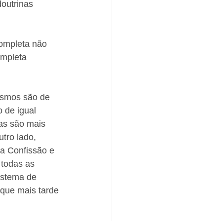
outrinas 
ompleta não 
ompleta 
ismos são de 
 de igual 
as são mais 
tro lado, 
a Confissão e 
 todas as 
istema de 
 que mais tarde 