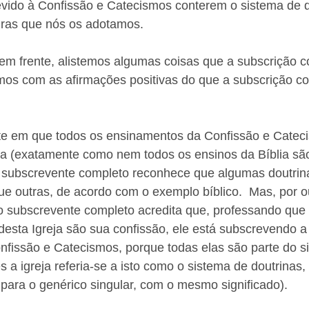
evido à Confissão e Catecismos conterem o sistema de d
uras que nós os adotamos.
em frente, alistemos algumas coisas que a subscrição c
emos com as afirmações positivas do que a subscrição c
iste em que todos os ensinamentos da Confissão e Catec
ia (exatamente como nem todos os ensinos da Bíblia são
O subscrevente completo reconhece que algumas doutrin
e outras, de acordo com o exemplo bíblico.  Mas, por ou
o subscrevente completo acredita que, professando que 
esta Igreja são sua confissão, ele está subscrevendo a
nfissão e Catecismos, porque todas elas são parte do s
s a igreja referia-se a isto como o sistema de doutrinas,
para o genérico singular, com o mesmo significado).