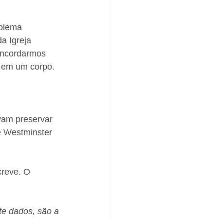
oblema 
a Igreja 
oncordarmos 
s em um corpo.
vam preservar 
e Westminster 
reve. O 
te dados, são a 