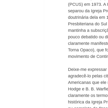
Natal
(PCUS) em 1973. A I
separou da Igreja P
doutrinária dela em 
Presbiteriana do Sul
mantinha a subscriç
pouco debatido ou d
claramente manifest
Torna Opaco), que fo
movimento de Continu
Deixe-me expressar m
agradecê-lo pelas ci
Americanas que ele 
Hodge e B. B. Warfie
claramente os termos
histórica da Igreja 