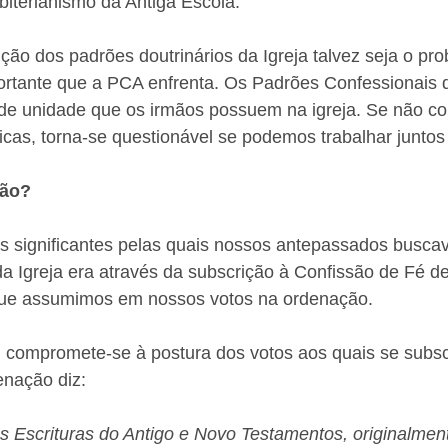
iterianismo da Antiga Escola.
ção dos padrões doutrinários da Igreja talvez seja o pr
ortante que a PCA enfrenta. Os Padrões Confessionais d
 de unidade que os irmãos possuem na igreja. Se não c
icas, torna-se questionável se podemos trabalhar junto
ção?
 significantes pelas quais nossos antepassados busca
a Igreja era através da subscrição à Confissão de Fé d
que assumimos em nossos votos na ordenação. 
, compromete-se à postura dos votos aos quais se subsc
enação diz:
s Escrituras do Antigo e Novo Testamentos, originalmen