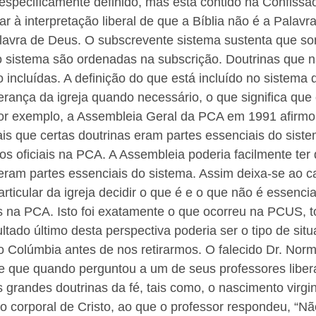
especificamente definido, mas está contido na Confissã
ilar à interpretação liberal de que a Bíblia não é a Palav
avra de Deus. O subscrevente sistema sustenta que so
o sistema são ordenadas na subscrição. Doutrinas que n
 incluídas. A definição do que está incluído no sistema 
erança da igreja quando necessário, o que significa que
Por exemplo, a Assembleia Geral da PCA em 1991 afirm
ais que certas doutrinas eram partes essenciais do siste
 os oficiais na PCA. A Assembleia poderia facilmente ter
eram partes essenciais do sistema. Assim deixa-se ao c
rticular da igreja decidir o que é e o que não é essencia
is na PCA. Isto foi exatamente o que ocorreu na PCUS, 
ultado último desta perspectiva poderia ser o tipo de sit
 Colúmbia antes de nos retirarmos. O falecido Dr. Nor
de que quando perguntou a um de seus professores libera
s grandes doutrinas da fé, tais como, o nascimento virgi
ção corporal de Cristo, ao que o professor respondeu, “Nã