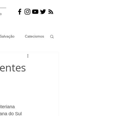
o
Salvação
Catecismos
ramento
Juízo final
ventes
ismo
Mulher
Jesus
teriana 
ana do Sul 