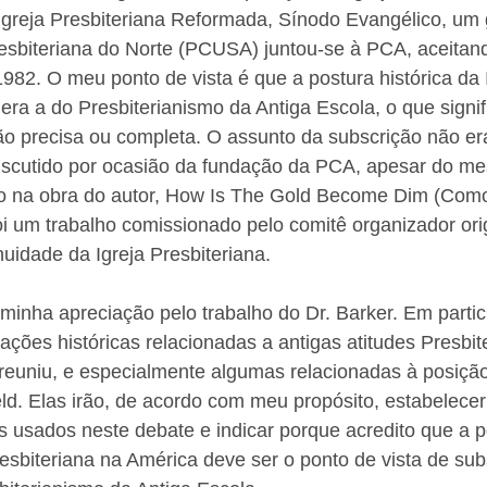
greja Presbiteriana Reformada, Sínodo Evangélico, um 
resbiteriana do Norte (PCUSA) juntou-se à PCA, aceitan
1982. O meu ponto de vista é que a postura histórica da 
 era a do Presbiterianismo da Antiga Escola, o que signif
ão precisa ou completa. O assunto da subscrição não e
iscutido por ocasião da fundação da PCA, apesar do me
o na obra do autor, How Is The Gold Become Dim (Como
i um trabalho comissionado pelo comitê organizador orig
idade da Igreja Presbiteriana.
inha apreciação pelo trabalho do Dr. Barker. Em partic
tações históricas relacionadas a antigas atitudes Presbit
reuniu, e especialmente algumas relacionadas à posição
ld. Elas irão, de acordo com meu propósito, estabelecer
 usados neste debate e indicar porque acredito que a p
Presbiteriana na América deve ser o ponto de vista de sub