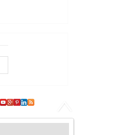
tor da Salvação Eterna:
erfeiçoamento de
to Através do
imento