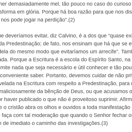
r demasiadamente mel, tão pouco no caso do curioso 
ansforma em glória. Porque há boa razão para que nos d
 nos pode jogar na perdição”.(2) 
e deveríamos evitar, diz Calvino, é a dos que “quase e
a Predestinação; de fato, nos ensinam que há que se ev
 dela do mesmo modo que evitaríamos um arrecife”. Tam
ada. Porque a Escritura é a escola do Espírito Santo, na 
mite nada que seja necessário e útil conhecer e tão po
conveniente saber. Portanto, devemos cuidar de não pri
velada na Escritura com respeito a Predestinação, para 
maliciosamente da bênção de Deus, ou que acusamos o 
haver publicado o que não é proveitoso suprimir. Afir
 o cristão abra os olhos e ouvidos a toda manifestação
e o faça com tal moderação que quando o Senhor fechar 
 de imediato o caminho das investigações.(3) 