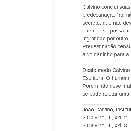
Calvino conclui sua
predestinação “admi
secreto, que não de
que não se possa ac
ingratidão por outro
Predestinação cens
algo daninho para a i
Deste modo Calvino e
Escritura. O homem d
Porém não deve ir a
se pode adotar uma a
_________ 
João Calvino, Institut
2 Calvino, III, xxi, 2. 
3 Calvino, III, xxi, 3. 