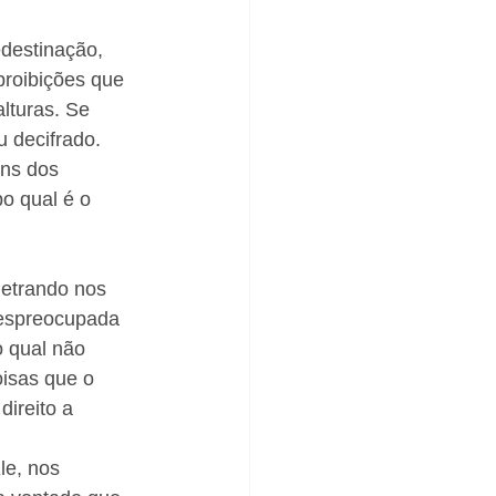
destinação, 
 proibições que 
lturas. Se 
 decifrado. 
uns dos 
o qual é o 
etrando nos 
despreocupada 
o qual não 
isas que o 
ireito a 
e, nos 