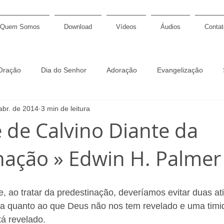
Quem Somos
Download
Vídeos
Áudios
Contat
Oração
Dia do Senhor
Adoração
Evangelização
abr. de 2014
3 min de leitura
Discipulado
Graça
Soberania
Páscoa
Sac
e de Calvino Diante da
nação » Edwin H. Palmer
gação
Profecia
Salmos
Pastoral
Fé
Calvin
 confessional
Símbolos de fé
Padrões de Westminster
, ao tratar da predestinação, deveríamos evitar duas ati
va quanto ao que Deus não nos tem revelado e uma timi
á revelado. 