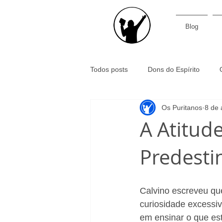
Blog
Todos posts
Dons do Espírito
Os Puritanos
8 de 
Santidade
Ministério pastoral
A Atitud
Predesti
Filosofia
Evangelho
Pre
Confessionalidade
Subscrição
Calvino escreveu que
curiosidade excessi
em ensinar o que est