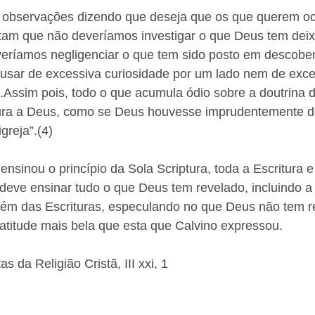
s observações dizendo que deseja que os que querem ocu
tam que não deveríamos investigar o que Deus tem dei
veríamos negligenciar o que tem sido posto em descobe
usar de excessiva curiosidade por um lado nem de exce
...Assim pois, todo o que acumula ódio sobre a doutrina 
ura a Deus, como se Deus houvesse imprudentemente d
greja”.(4) 
nsinou o princípio da Sola Scriptura, toda a Escritura 
eve ensinar tudo o que Deus tem revelado, incluindo a 
lém das Escrituras, especulando no que Deus não tem r
titude mais bela que esta que Calvino expressou.  
as da Religião Cristã, III xxi, 1 