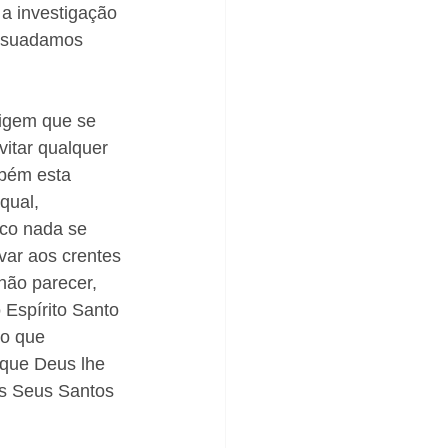
a investigação 
issuadamos 
xigem que se 
itar qualquer 
bém esta 
qual, 
uco nada se 
var aos crentes 
não parecer, 
Espírito Santo 
mo que 
 que Deus lhe 
os Seus Santos 