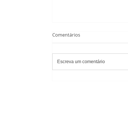
Comentários
Escreva um comentário
A Verdadeira Ética Cristã e a
Perpétua Relevância da Lei
Moral
SOBRE OS PURITANOS
O Projeto Os Puritanos é um mini
fins lucrativos, nascido há mais d
e comprometido com as Escritura
Sagradas e com a exposição sistem
verdades bíblicas conhecidas como