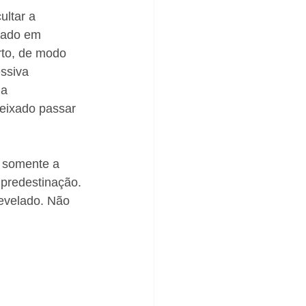
ltar a 
xado em 
rto, de modo 
ssiva 
da 
eixado passar 
e somente a 
predestinação. 
evelado. Não 