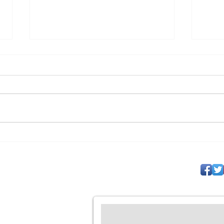
O Risco da Estagnação
O Au
Espiritual: O Chamado ao
O Ap
Amadurecimento e ao
Cris
Discernimento Teológico
Sofr
stério sem
e 25 anos
s
ática das
 a fé