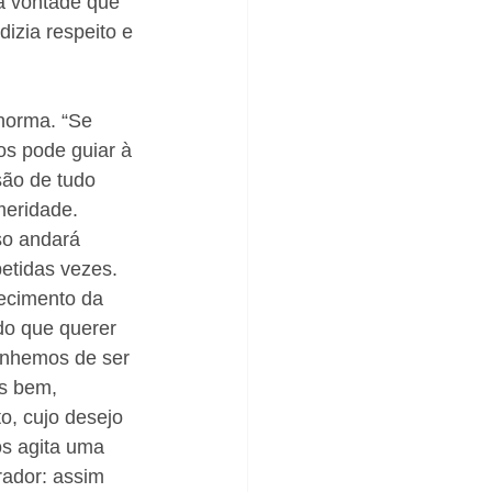
 vontade que 
izia respeito e 
norma. “Se 
s pode guiar à 
são de tudo 
meridade. 
so andará 
etidas vezes. 
ecimento da 
do que querer 
onhemos de ser 
es bem, 
, cujo desejo 
os agita uma 
ador: assim 