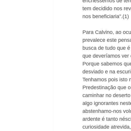
enchêssemos de tem
tem decidido nos rev
nos beneficiaria”.(1) 
Para Calvino, ao oc
prevalece este pens
busca de tudo que é 
que deveríamos ver d
Porque sabemos que 
desviado e na escur
Tenhamos pois isto 
Predestinação que o
caminhar no deserto
algo ignorantes nest
abstenhamo-nos volu
ardente é tanto nésc
curiosidade atrevid