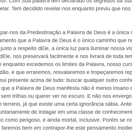
or. Com Sua palavra tem declarado os segredos da Sua
elar. Tem decidido revelar-nos enquanto previu que nos d
upar-nos da Predestinação a Palavra de Deus é a única 
amento que a Palavra de Deus é o único caminho que no
justo a respeito dEle, a única luz para iluminar nossa vi
Ele, nos preservará facilmente e nos livrará de toda te
enquanto excedemos os limites da Palavra, nosso cur
idão, e que erraremos, resvalaremos e tropeçaremos rep
mui presente acima de tudo: buscar qualquer outro conh
 que a Palavra de Deus manifesta não é menos insano 
 sem trilhas ou querer ver no escuro. E não nos enverg
e terreno, já que existe uma certa ignorância sábia. Ant
ntariamente de indagar em uma classe de conhecimento
io como perigoso, e ainda mortal, inclusive. Porém se n
a, faremos bem em contrapor-lhe este pensamento moder