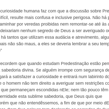
a curiosidade humana faz com que a discussão sobre Pre
difícil, resulte mais confusa e inclusive perigosa. Não há
aminhar por veredas proibidas nem remontar-se até às a
o deixariam nenhum segredo de Deus a ser averiguado ou
há tantos que utilizam essa audácia e atrevimento, alg
is não são maus, a eles se deveria lembrar a seu temp
” 
e recordem que quando estudam Predestinação estão pen
a sabedoria divina. Se alguém irrompe com segurança 
gará a satisfazer a curiosidade e entrará num labirinto d
 o homem não tem direito a averiguar sem restrições co
 que permaneçam escondidas nEle; nem tão pouco têm d
ternidade esta sublime sabedoria, que Deus quis que 
rém que não entendêssemos, a fim de que por meio dEl