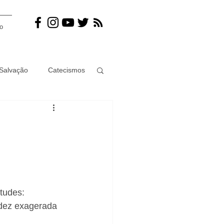
o
Salvação
Catecismos
ramento
Juízo final
ismo
Mulher
Jesus
tudes: 
dez exagerada 