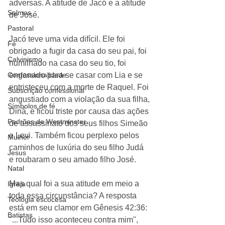
adversas. A atitude de Jacó e a atitude 
Salmos
de José. 
Pastoral
Jacó teve uma vida difícil. Ele foi 
Fé
obrigado a fugir da casa do seu pai, foi 
Calvinismo
humilhado na casa do seu tio, foi 
Confessionalidade
enganado para se casar com Lia e se 
entristeceu com a morte de Raquel. Foi 
Subscrição confessional
angustiado com a violação da sua filha, 
Símbolos de fé
Diná, e ficou triste por causa das ações 
Padrões de Westminster
de assassinato dos seus filhos Simeão 
e Levi. Também ficou perplexo pelos 
Mulher
caminhos de luxúria do seu filho Judá 
Jesus
e roubaram o seu amado filho José. 
Natal
Mas qual foi a sua atitude em meio a 
Igreja
toda essa circunstância? A resposta 
Teologia escocesa
está em seu clamor em Gênesis 42:36: 
Batistas
"...Tudo isso aconteceu contra mim", 