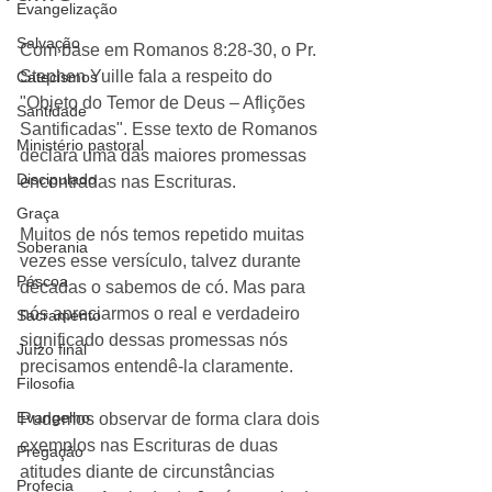
Evangelização
Salvação
Com base em Romanos 8:28-30, o Pr. 
Stephen Yuille fala a respeito do 
Catecismos
"Objeto do Temor de Deus – Aflições 
Santidade
Santificadas". Esse texto de Romanos 
Ministério pastoral
declara uma das maiores promessas 
Discipulado
encontradas nas Escrituras. 
Graça
Muitos de nós temos repetido muitas 
Soberania
vezes esse versículo, talvez durante 
Páscoa
décadas o sabemos de có. Mas para 
nós apreciarmos o real e verdadeiro 
Sacramento
significado dessas promessas nós 
Juízo final
precisamos entendê-la claramente. 
Filosofia
Evangelho
Pudemos observar de forma clara dois 
exemplos nas Escrituras de duas 
Pregação
atitudes diante de circunstâncias 
Profecia