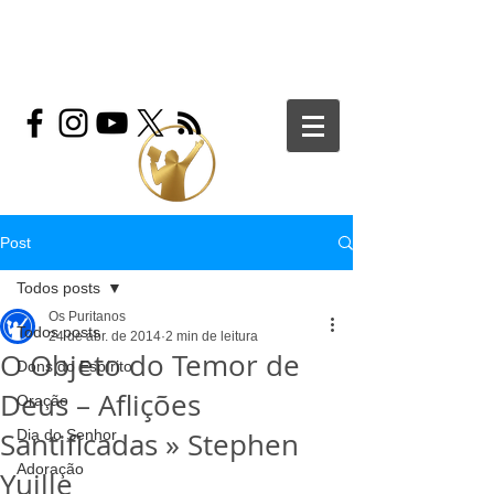
Post
Todos posts
Os Puritanos
Todos posts
24 de abr. de 2014
2 min de leitura
O Objeto do Temor de
Dons do Espírito
Deus – Aflições
Oração
Santificadas » Stephen
Dia do Senhor
Adoração
Yuille