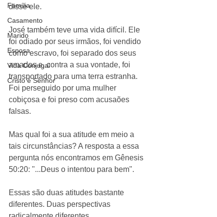
Família
disse ele. 
Casamento
José também teve uma vida difícil. Ele 
Marido
foi odiado por seus irmãos, foi vendido 
Esposa
como escravo, foi separado dos seus 
amados e, contra a sua vontade, foi 
Vida Conjugal
transportado para uma terra estranha. 
Cristo é Senhor
Foi perseguido por uma mulher 
cobiçosa e foi preso com acusaões 
falsas. 
Mas qual foi a sua atitude em meio a 
tais circunstâncias? A resposta a essa 
pergunta nós encontramos em Gênesis 
50:20: "...Deus o intentou para bem". 
Essas são duas atitudes bastante 
diferentes. Duas perspectivas 
radicalmente diferentes. 