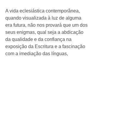
A vida eclesiástica contemporânea, 
quando visualizada à luz de alguma 
era futura, não nos provará que um dos 
seus enigmas, qual seja a abdicação 
da qualidade e da confiança na 
exposição da Escritura e a fascinação 
com a imediação das línguas, 
interpretações, profecia e milagres, 
eram coincidência? 
_________ 
Fonte: O Espírito Santo - “Dons para o 
Ministério” – Dr. Sinclair Ferguson – 
Editora os Puritanos, pp. 54-58. 
[1] Fee, op. cit., pp. 96-97.
#espíritosanto
#pregação
#sinclairferguson
#dons