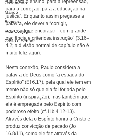
“útil para o ensino, para a repreensão, 
Casamento
para a correção, para a educação na 
Marido
justiça”. Enquanto assim pregasse a 
Esposa
palavra, ele deveria “corrigir, 
repreender e encorajar – com grande 
Vida Conjugal
paciência e criteriosa instrução” (3.16–
Cristo é Senhor
4.2; a divisão normal de capítulo não é 
muito feliz aqui). 
Nesta conexão, Paulo considera a 
palavra de Deus como “a espada do 
Espírito” (Ef 6.17), pela qual ele tem em 
mente não só que ela foi forjada pelo 
Espírito (inspiração), mas também que 
ela é empregada pelo Espírito com 
poderoso efeito (cf. Hb 4.12-13). 
Através dela o Espírito honra a Cristo e 
produz convicção de pecado (Jo 
16.8/11), como ele fez através da 