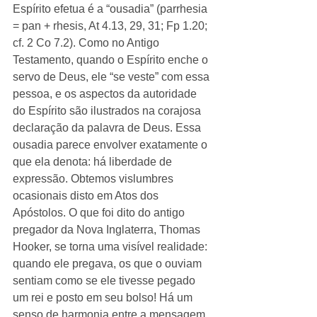
Espírito efetua é a “ousadia” (parrhesia 
= pan + rhesis, At 4.13, 29, 31; Fp 1.20; 
cf. 2 Co 7.2). Como no Antigo 
Testamento, quando o Espírito enche o 
servo de Deus, ele “se veste” com essa 
pessoa, e os aspectos da autoridade 
do Espírito são ilustrados na corajosa 
declaração da palavra de Deus. Essa 
ousadia parece envolver exatamente o 
que ela denota: há liberdade de 
expressão. Obtemos vislumbres 
ocasionais disto em Atos dos 
Apóstolos. O que foi dito do antigo 
pregador da Nova Inglaterra, Thomas 
Hooker, se torna uma visível realidade: 
quando ele pregava, os que o ouviam 
sentiam como se ele tivesse pegado 
um rei e posto em seu bolso! Há um 
senso de harmonia entre a mensagem 