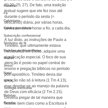
20.20; 25; 27). De fato, uma tradição 
Pastoral
textual sugere que ele fez isso até 
Fé
durante o período da sesta (= 
Calvinismo
descanso) diária, por várias horas, 
Confessionalidade
talvez por cinco horas a fio, a cada dia. 
Subscrição confessional
À luz disto, as instruções de Paulo a 
Símbolos de fé
Timóteo, que ultimamente estava 
Padrões de Westminster
ministrando em Éfeso, adquire uma 
significação especial. O foco de sua 
Mulher
atenção é posto no papel central do 
Jesus
ensino e pregação bíblicos no período 
Natal
pós-apostólico. Timóteo devia dar 
atenção não só à leitura (1 Tm 4.13), 
Igreja
mas devotar-se ao manejo da palavra 
Teologia escocesa
de Deus com eficácia (2 Tm 2.15). 
Batistas
Deveria pregar de tal maneira que 
Família
ficasse bem claro como a Escritura é 