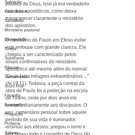
Salvação
palavra de Deus. Isso já era verdadeiro 
nos dias apostólicos, como deixa 
Catecismos
transparecer claramente o ministério 
Santidade
dos apóstolos. 
Ministério pastoral
Discipulado
O ministério de Paulo em Éfeso exibe 
este enfoque com grande clareza. Ele 
Graça
chegou a ser caracterizado pelos 
Soberania
sinais confirmativos do ministério 
Páscoa
apostólico até mesmo além do normal: 
“Deus fazia milagres extraordinários ...” 
Sacramento
(At 19.11). Todavia, a peça central da 
Juízo final
obra de Paulo foi a preleção na escola 
Filosofia
de Tirano, onde por dois anos ele 
Evangelho
ensinou diariamente aos discípulos. O 
seu  comentário pessoal sobre aquele 
Pregação
período de sua vida é iluminador: 
Profecia
ensinou aos efésios; pregou o reino e 
Salmos
proclamou todo o conselho de Deus (At 