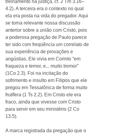
treinamento na justiça, cf. 2 Tm 3.16–
4.2). A terceira era o contexto no qual 
ela era posta na vida do pregador. Aqui 
se torna relevante nossa discussão 
anterior sobre a união com Cristo, pois 
a poderosa pregação de Paulo parece 
ter sido com freqüência um correlato de 
sua experiência de provações e 
angústias. Ele vivia em Corinto “em 
fraqueza e temor, e... muito tremor” 
(1Co 2.3). Foi na incitação do 
sofrimento e insulto em Filipos que ele 
pregou em Tessalônica de forma muito 
frutífera (1 Ts 2.2). Em Cristo ele era 
fraco, ainda que vivesse com Cristo 
para servir em seu ministério (2 Co 
13.5). 
A marca registrada da pregação que o 