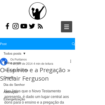
Post
Todos posts
Os Puritanos
Todos posts
4 de jun. de 2014
4 min de leitura
O Espírito e a Pregação »
Dons do Espírito
Sinclair Ferguson
Oração
Dia do Senhor
Nas listas que o Novo Testamento 
Adoração
apresenta, é dado um lugar central aos 
Evangelização
dons para o ensino e a pregação da 