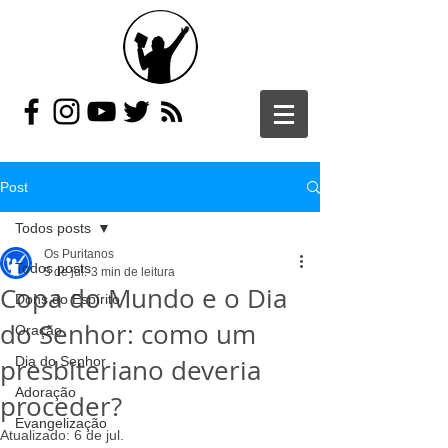
Post
Todos posts
Os Puritanos
Todos posts
5 de jul.
3 min de leitura
Copa do Mundo e o Dia
Dons do Espírito
do Senhor: como um
Oração
presbiteriano deveria
Dia do Senhor
Adoração
proceder?
Evangelização
Atualizado:
6 de jul.