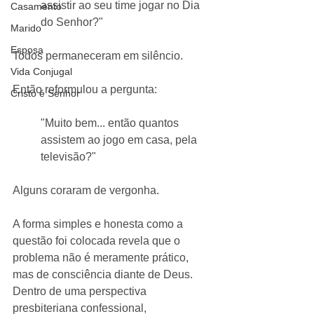
assistir ao seu time jogar no Dia 
Casamento
do Senhor?"
Marido
Esposa
Todos permaneceram em silêncio.
Vida Conjugal
Então reformulou a pergunta:
Cristo é Senhor
"Muito bem... então quantos 
assistem ao jogo em casa, pela 
televisão?"
Alguns coraram de vergonha.
A forma simples e honesta como a 
questão foi colocada revela que o 
problema não é meramente prático, 
mas de consciência diante de Deus. 
Dentro de uma perspectiva 
presbiteriana confessional, 