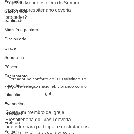
Salvação
Copa do Mundo e o Dia do Senhor: 
como um presbiteriano deveria 
Catecismos
proceder?
Santidade
Ministério pastoral
Discipulado
Graça
Soberania
Páscoa
Sacramento
Torcedor no conforto do lar assistindo ao 
Juízo final
jogo da seleção nacional, vibrando com o 
gol
Filosofia
Evangelho
Como um membro da Igreja 
Pregação
Presbiteriana do Brasil deveria 
Profecia
proceder para participar e desfrutar dos 
Salmos
jogos da Copa do Mundo? Seria 