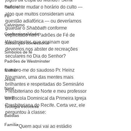
Pastoral
suficiente mudar o horário do culto — 
algo que muitos consideram uma 
Fé
questão adiafórica — ou deveríamos 
Calvinismo
guardar o 
Shabbath 
conforme 
Confessionalidade
explicitado nos Padrões de Fé de 
Westminster, que ensinam que 
Subscrição confessional
devemos nos abster de recreações 
Símbolos de fé
seculares no Dia do Senhor?
Padrões de Westminster
Lembro-me do saudoso Pr. Heinz 
Mulher
Neumann, uma das mentes mais 
Jesus
brilhantes e respeitadas do Seminário 
Natal
Presbiteriano do Norte e meu professor 
Igreja
na Escola Dominical da Primeira Igreja 
Presbiteriana do Recife. Certa vez, ele 
Teologia escocesa
perguntou à classe:
Batistas
Família
"Quem aqui vai ao estádio 