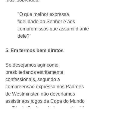
"O que melhor expressa 
fidelidade ao Senhor e aos 
compromissos que assumi diante 
dele?"
5. Em termos bem diretos
Se desejamos agir como 
presbiterianos estritamente 
confessionais, segundo a 
compreensão expressa nos Padrões 
de Westminster, não deveríamos 
assistir aos jogos da Copa do Mundo 
no Dia do Senhor, ainda que o horário 
do culto fosse alterado.
Isso porque o compromisso não é 
apenas com a participação no culto 