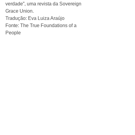
verdade”, uma revista da Sovereign 
Grace Union. 
Tradução: Eva Luiza Araújo 
Fonte: The True Foundations of a 
People 
#fundamentosdeumpovo
#johnmbrentnall
Ver tudo
Posts recentes