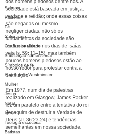
dos homens piedosos dentre nós. A 
Salmos
sociedade está baseada em justiça, 
verdade e retidão; onde essas coisas 
Pastoral
são negadas ou mesmo 
Fé
negligenciadas, não só os 
Calvinismo
fundamentos da sociedade são 
abalados (como nos dias de Isaías, 
Confessionalidade
veja Is. 59: 11–15), mas também 
Subscrição confessional
poucos homens piedosos estão ao 
Símbolos de fé
nosso redor para protestar contra a 
Padrões de Westminster
destruição. 
Mulher
Em 1977, num dia de palestras 
Jesus
realizado em Glasgow, James Packer 
Natal
fez um paralelo entre a tentativa do rei 
Jeoaquim de destruir a Verdade de 
Igreja
Deus (Jr. 36:23-24) e tendências 
Teologia escocesa
semelhantes em nossa sociedade. 
Batistas