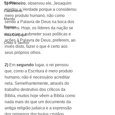
Família
1) Primeiro
, observou ele, Jeoaquim 
rejeitou a Verdade porque a considerou 
Casamento
mero produto humano, não como 
Marido
sendo a Palavra de Deus na boca dos 
Esposa
homens. Hoje, os líderes da nação se 
recusam a submeter suas políticas e 
Vida Conjugal
ações à Palavra de Deus, preferem, ao 
Cristo é Senhor
invés disto, fazer o que é certo aos 
seus próprios olhos. 
2)
 Em 
segundo
 lugar, o rei pensou 
que, como a Escritura é mero produto 
humano, não é necessário acreditar 
nela. Semelhantemente, através do 
trabalho destrutivo dos críticos da 
Bíblia, muitos hoje vêem a Bíblia como 
nada mais do que um documento da 
antiga religião judaica e a expressão 
dos primeiros discípulos cristãos. 