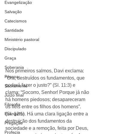
Evangelização
Salvação
Catecismos
Santidade
Ministério pastoral
Discipulado
Graça
Soberania
Nos primeiros salmos, Davi exclama: 
Páscoa
“Ora, destruídos os fundamentos, que 
poderá fazer o justo?” (Sl. 11:3) e 
Sacramento
clama: “Socorro, Senhor! Porque já não 
Juízo final
há homens piedosos; desapareceram 
Filosofia
os fiéis entre os filhos dos homens”. 
(Sl. 12:1). Há uma clara ligação entre a 
Evangelho
destruição dos fundamentos da 
Pregação
sociedade e a remoção, feita por Deus, 
Profecia