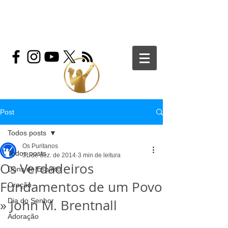
Post
Todos posts
Os Puritanos
Todos posts
31 de dez. de 2014
3 min de leitura
Os Verdadeiros
Dons do Espírito
Fundamentos de um Povo
Oração
» John M. Brentnall
Dia do Senhor
Adoração