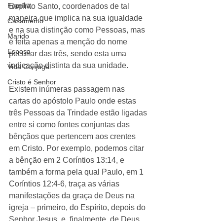
Família
Espírito Santo, coordenados de tal 
maneira que implica na sua igualdade 
Casamento
e na sua distinção como Pessoas, mas 
Marido
é feita apenas a menção do nome 
Esposa
peculiar das três, sendo esta uma 
indicação distinta da sua unidade.​ 
Vida Conjugal
Cristo é Senhor
Existem inúmeras passagem nas 
cartas do apóstolo Paulo onde estas 
três Pessoas da Trindade estão ligadas 
entre si como fontes conjuntas das 
bênçãos que pertencem aos crentes 
em Cristo. Por exemplo, podemos citar 
a bênção em 2 Coríntios 13:14, e 
também a forma pela qual Paulo, em 1 
Coríntios 12:4-6, traça as várias 
manifestações da graça de Deus na 
igreja – primeiro, do Espírito, depois do 
Senhor Jesus, e, finalmente, de Deus, 