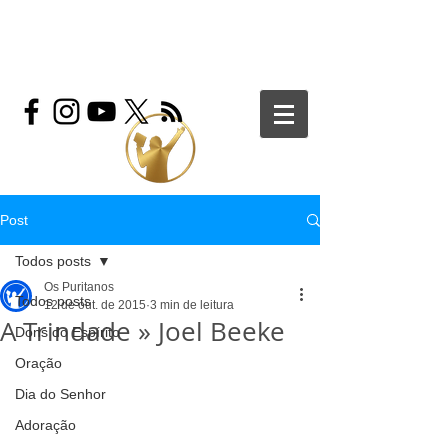
Post
Todos posts
Os Puritanos
Todos posts
12 de out. de 2015
3 min de leitura
A Trindade » Joel Beeke
Dons do Espírito
Oração
Dia do Senhor
Adoração