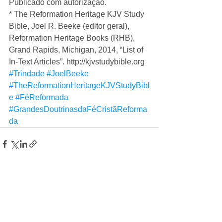
Publicado com autorização. 
* The Reformation Heritage KJV Study 
Bible, Joel R. Beeke (editor geral), 
Reformation Heritage Books (RHB), 
Grand Rapids, Michigan, 2014, “List of 
In-Text Articles”. http://kjvstudybible.org
#Trindade
#JoelBeeke
#TheReformationHeritageKJVStudyBibl
e
#FéReformada
#GrandesDoutrinasdaFéCristãReforma
da
Ver tudo
Posts recentes