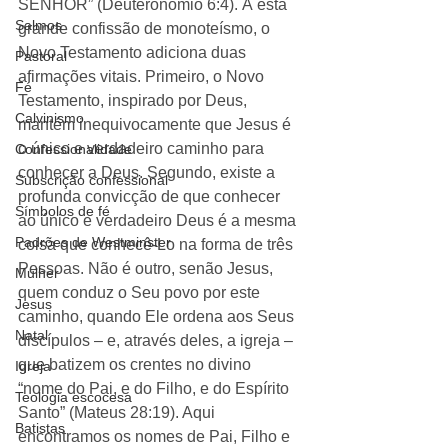
SENHOR” (Deuteronômio 6:4). À esta 
Salmos
grande confissão de monoteísmo, o 
Novo Testamento adiciona duas 
Pastoral
afirmações vitais. Primeiro, o Novo 
Fé
Testamento, inspirado por Deus, 
Calvinismo
mantém inequivocamente que Jesus é 
o único e verdadeiro caminho para 
Confessionalidade
conhecer a Deus. Segundo, existe a 
Subscrição confessional
profunda convicção de que conhecer 
Símbolos de fé
ao único e verdadeiro Deus é a mesma 
Padrões de Westminster
coisa que conhecê-Lo na forma de três 
Pessoas. Não é outro, senão Jesus, 
Mulher
quem conduz o Seu povo por este 
Jesus
caminho, quando Ele ordena aos Seus 
Natal
discípulos – e, através deles, a igreja – 
que batizem os crentes no divino 
Igreja
“nome do Pai, e do Filho, e do Espírito 
Teologia escocesa
Santo” (Mateus 28:19). Aqui 
Batistas
encontramos os nomes de Pai, Filho e 