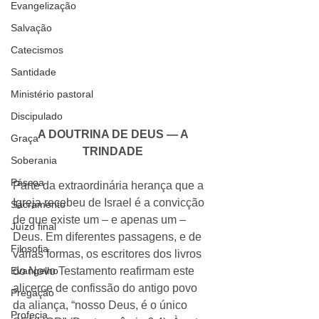
Evangelização
Salvação
Catecismos
Santidade
Ministério pastoral
Discipulado
A DOUTRINA DE DEUS — A 
Graça
TRINDADE
Soberania
Páscoa
Parte da extraordinária herança que a 
Igreja recebeu de Israel é a convicção 
Sacramento
de que existe um – e apenas um – 
Juízo final
Deus. Em diferentes passagens, e de 
Filosofia
várias formas, os escritores dos livros 
do Novo Testamento reafirmam este 
Evangelho
alicerce de confissão do antigo povo 
Pregação
da aliança, “nosso Deus, é o único 
Profecia