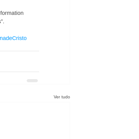
eformation 
”. 
inadeCristo
Ver tudo