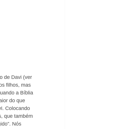
 de Davi (ver 
s filhos, mas 
uando a Bíblia 
aior do que 
i. Colocando 
as, que também 
gido”. Nós 