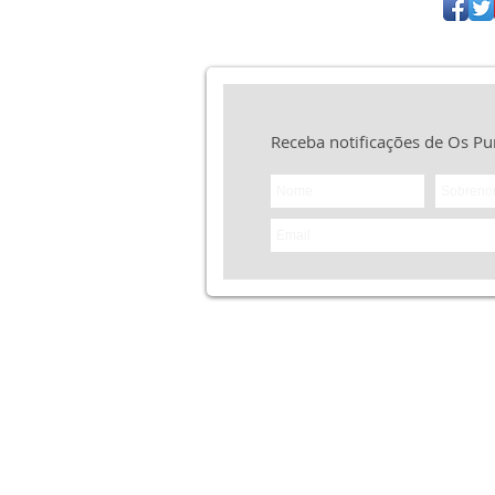
Disc
stério sem
e 25 anos
s
ática das
 a fé
uritanos"
Receba notificações de Os Pu
logia tem
aos
s como a
 seus
icos
a
 Três
ga,
ones de