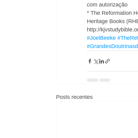
com autorização 
* The Reformation He
Heritage Books (RHB)
http://kjvstudybible.o
#JoelBeeke
#TheRef
#GrandesDoutrinas
Posts recentes