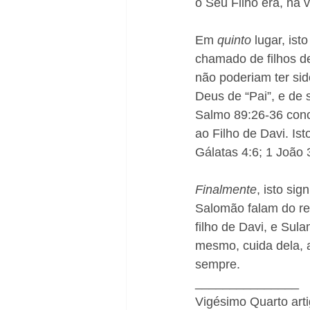
o Seu Filho era, na
Em 
quinto 
lugar, is
chamado de filhos de
não poderiam ter sid
Deus de “Pai”, e de 
Salmo 89:26-36 conce
ao Filho de Davi. I
Gálatas 4:6; 1 João 3
Finalmente
, isto si
Salomão falam do re
filho de Davi, e Sula
mesmo, cuida dela, a
sempre. 
_______________ 
​Vigésimo Quarto art