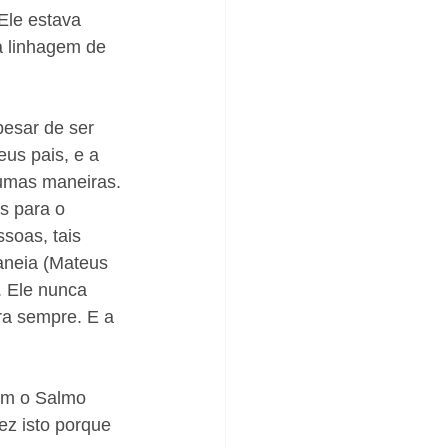
le estava 
 linhagem de 
pesar de ser 
us pais, e a 
gumas maneiras. 
s para o 
soas, tais 
aneia (Mateus 
. Ele nunca 
ra sempre. E a 
com o Salmo 
ez isto porque 