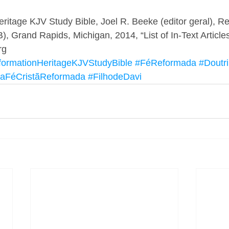
ritage KJV Study Bible, Joel R. Beeke (editor geral), R
, Grand Rapids, Michigan, 2014, “List of In-Text Articles
rg
ormationHeritageKJVStudyBible
#FéReformada
#Doutr
daFéCristãReformada
#FilhodeDavi