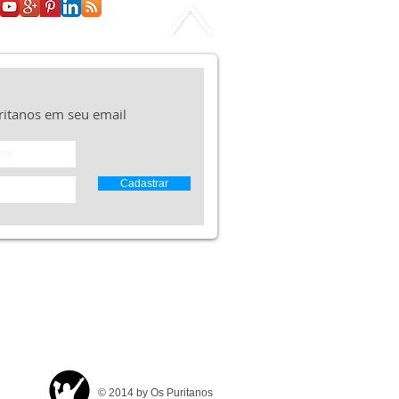
ernimento Teológico
ritanos em seu email
Cadastrar
© 2014 by Os Puritanos