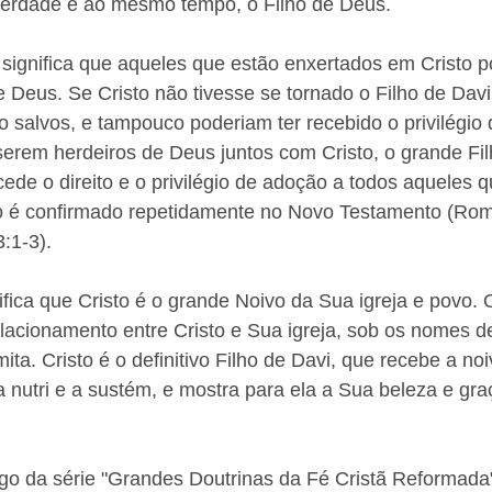
 verdade e ao mesmo tempo, o Filho de Deus. 
to significa que aqueles que estão enxertados em Cristo 
 Deus. Se Cristo não tivesse se tornado o Filho de Davi
o salvos, e tampouco poderiam ter recebido o privilégi
serem herdeiros de Deus juntos com Cristo, o grande Fil
de o direito e o privilégio de adoção a todos aqueles 
sto é confirmado repetidamente no Novo Testamento (Ro
:1-3). 
gnifica que Cristo é o grande Noivo da Sua igreja e povo. 
lacionamento entre Cristo e Sua igreja, sob os nomes d
mita. Cristo é o definitivo Filho de Davi, que recebe a noi
 nutri e a sustém, e mostra para ela a Sua beleza e gra
igo da série "Grandes Doutrinas da Fé Cristã Reformada"