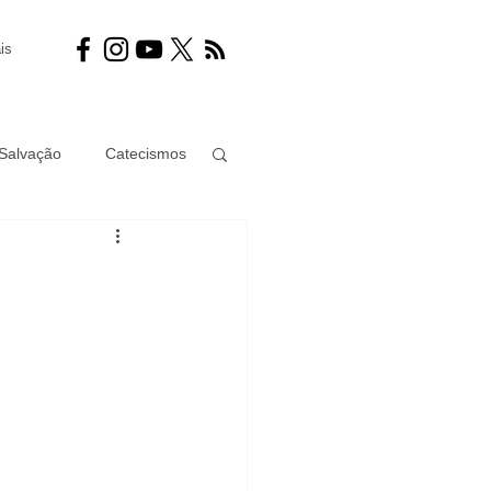
is
Salvação
Catecismos
ramento
Juízo final
ismo
Mulher
Jesus