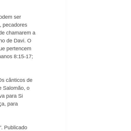
podem ser 
, pecadores 
o de chamarem a 
ho de Davi. O 
que pertencem 
manos 8:15-17; 
Os cânticos de 
e Salomão, o 
va para Si 
ça, para 
. Publicado 