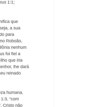
us 1:1; 
gnifica que 
eja, a sua 
ido para 
omo Roboão, 
bilônia nenhum 
 foi fiel a 
lho que iria 
enhor, lhe dará 
seu reinado 
reza humana, 
1:3, “com 
. Cristo não 