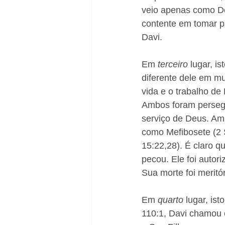
veio apenas como D
contente em tomar p
Davi. 
Em 
terceiro 
lugar, i
diferente dele em mu
vida e o trabalho de
Ambos foram persegu
serviço de Deus. Am
como Mefibosete (2 
15:22,28). É claro q
pecou. Ele foi autor
Sua morte foi meritór
Em 
quarto 
lugar, is
110:1, Davi chamou o