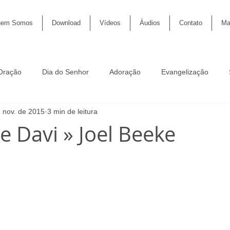
em Somos
Download
Vídeos
Áudios
Contato
Ma
Oração
Dia do Senhor
Adoração
Evangelização
 nov. de 2015
3 min de leitura
Discipulado
Graça
Soberania
Páscoa
Sac
e Davi » Joel Beeke
gação
Profecia
Salmos
Pastoral
Fé
Calvin
 confessional
Símbolos de fé
Padrões de Westminster