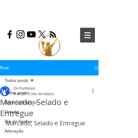
Post
Todos posts
Os Puritanos
Todos posts
6 de jul.
5 min de leitura
Marcado, Selado e
Dons do Espírito
Entregue
Oração
Dia do Senhor
Marcado, Selado e Entregue
Adoração