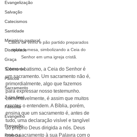
Evangelização
Salvação
Catecismos
Santidade
Ministério pastoral
Cálice de vinho e pão partido preparados 
sobre a mesa, simbolizando a Ceia do 
Discipulado
Senhor em uma igreja cristã.
Graça
Soberania
Como o batismo, a Ceia do Senhor é 
um sacramento. Um sacramento não é, 
Páscoa
primordialmente, algo que fazemos 
Sacramento
para expressar nosso testemunho. 
Juízo final
Lamentavelmente, é assim que muitos 
crentes o entendem. A Bíblia, porém, 
Filosofia
ensina que um sacramento é, antes de 
Evangelho
tudo, uma declaração visível e tangível 
Pregação
do próprio Deus dirigida a nós. Deus 
une o sacramento à sua Palavra com o 
Profecia