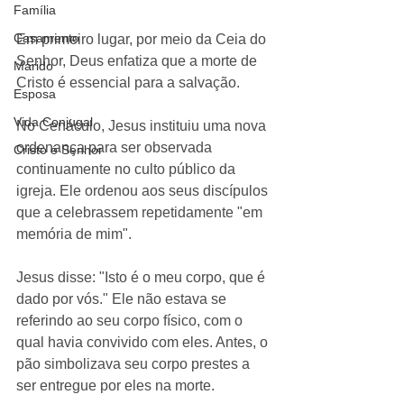
Família
Casamento
Em primeiro lugar, por meio da Ceia do 
Senhor, Deus enfatiza que a morte de 
Marido
Cristo é essencial para a salvação.
Esposa
Vida Conjugal
No Cenáculo, Jesus instituiu uma nova 
ordenança para ser observada 
Cristo é Senhor
continuamente no culto público da 
igreja. Ele ordenou aos seus discípulos 
que a celebrassem repetidamente "em 
memória de mim".
Jesus disse: "Isto é o meu corpo, que é 
dado por vós." Ele não estava se 
referindo ao seu corpo físico, com o 
qual havia convivido com eles. Antes, o 
pão simbolizava seu corpo prestes a 
ser entregue por eles na morte.