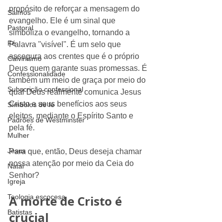
propósito de reforçar a mensagem do 
Salmos
evangelho. Ele é um sinal que 
Pastoral
simboliza o evangelho, tornando a 
Fé
Palavra "visível". É um selo que 
assegura aos crentes que é o próprio 
Calvinismo
Deus quem garante suas promessas. É 
Confessionalidade
também um meio de graça por meio do 
Subscrição confessional
qual Deus realmente comunica Jesus 
Cristo e seus benefícios aos seus 
Símbolos de fé
eleitos, mediante o Espírito Santo e 
Padrões de Westminster
pela fé.
Mulher
Jesus
Para que, então, Deus deseja chamar 
nossa atenção por meio da Ceia do 
Natal
Senhor?
Igreja
Teologia escocesa
A morte de Cristo é 
Batistas
crucial